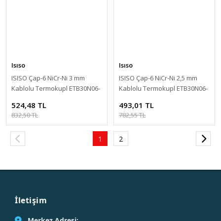
Isıso
Isıso
ISISO Çap-6 NiCr-Ni 3 mm
ISISO Çap-6 NiCr-Ni 2,5 mm
Kablolu Termokupl ETB30N06-
Kablolu Termokupl ETB30N06-
3Ç
2,5Ç
524,48 TL
493,01 TL
832,50 TL
782,55 TL
1
2
İletişim
Merkez Adresi: