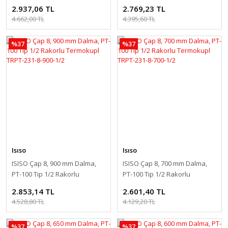
Termokupl TRPT-231-8-1000-
Termokupl TRPT-231-8-800-1/2
2.937,06 TL
2.769,23 TL
1/2
4.662,00 TL
4.395,60 TL
%37
%37
Isıso
Isıso
ISISO Çap 8, 900 mm Dalma,
ISISO Çap 8, 700 mm Dalma,
PT-100 Tip 1/2 Rakorlu
PT-100 Tip 1/2 Rakorlu
Termokupl TRPT-231-8-900-1/2
Termokupl TRPT-231-8-700-1/2
2.853,14 TL
2.601,40 TL
4.528,80 TL
4.129,20 TL
%37
%37