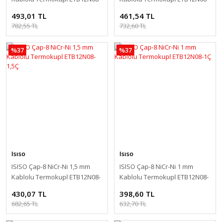
2,5Ç
2Ç
493,01 TL
461,54 TL
782,55 TL
732,60 TL
%37
%37
Isıso
Isıso
ISISO Çap-8 NiCr-Ni 1,5 mm
ISISO Çap-8 NiCr-Ni 1 mm
Kablolu Termokupl ETB12N08-
Kablolu Termokupl ETB12N08-
1,5Ç
1Ç
430,07 TL
398,60 TL
682,65 TL
632,70 TL