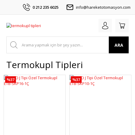
0 212 235 6025
info@hareketotomasyon.com
ARA
Termokupl Tipleri
%37
%37