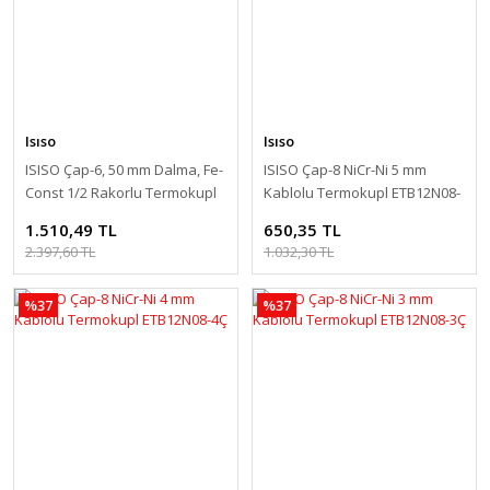
Isıso
Isıso
ISISO Çap-6, 50 mm Dalma, Fe-
ISISO Çap-8 NiCr-Ni 5 mm
Const 1/2 Rakorlu Termokupl
Kablolu Termokupl ETB12N08-
TCFK-231-6-50-1/2
5Ç
1.510,49 TL
650,35 TL
2.397,60 TL
1.032,30 TL
%37
%37