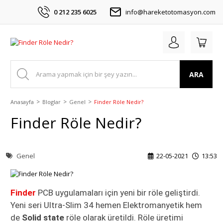
0 212 235 6025
info@hareketotomasyon.com
ARA
Anasayfa
Bloglar
Genel
Finder Röle Nedir?
Finder Röle Nedir?
Genel
22-05-2021
13:53
Finder
PCB uygulamaları için yeni bir röle geliştirdi.
Yeni seri Ultra-Slim 34 hemen Elektromanyetik hem
de
Solid state
röle olarak üretildi. Röle üretimi