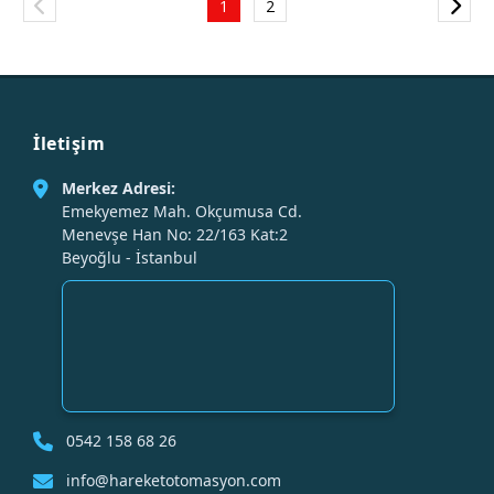
1
2
İletişim
Merkez Adresi:
Emekyemez Mah. Okçumusa Cd.
Menevşe Han No: 22/163 Kat:2
Beyoğlu - İstanbul
0542 158 68 26
info@hareketotomasyon.com