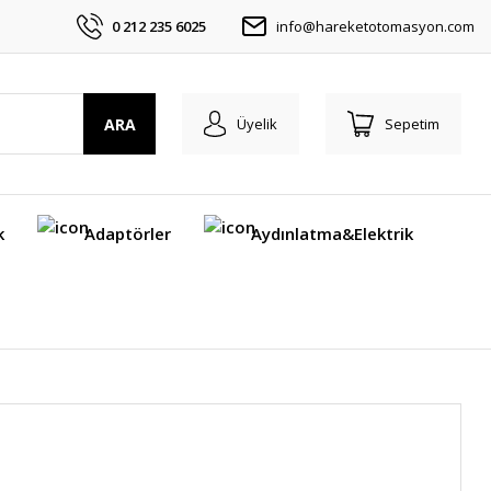
0 212 235 6025
info@hareketotomasyon.com
ARA
Üyelik
Sepetim
k
Adaptörler
Aydınlatma&Elektrik