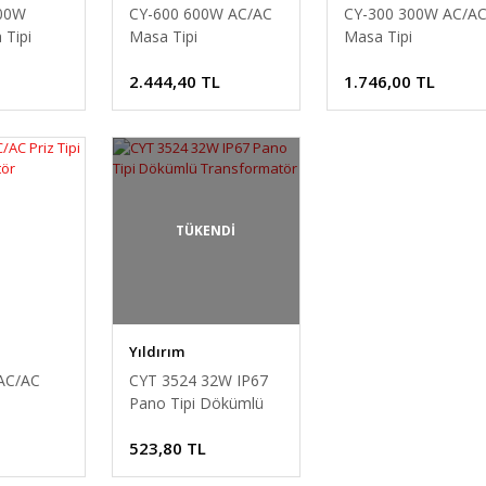
00W
CY-600 600W AC/AC
CY-300 300W AC/A
Tipi
Masa Tipi
Masa Tipi
rmatör
Ototransformatör
Ototransformatör
2.444,40 TL
1.746,00 TL
TÜKENDİ
Yıldırım
AC/AC
CYT 3524 32W IP67
Pano Tipi Dökümlü
rmatör
Transformatör
523,80 TL