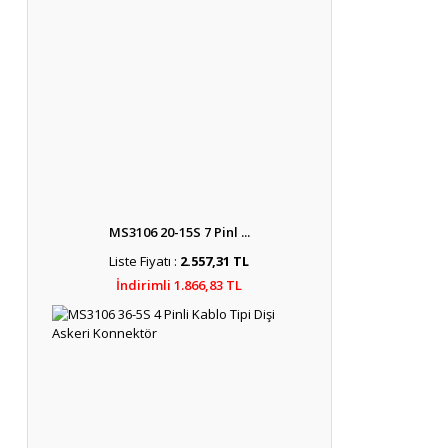
MS3106 20-15S 7 Pinl ...
Liste Fiyatı :
2.557,31 TL
İndirimli 1.866,83 TL