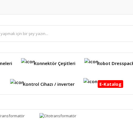
meleri
Konnektör Çeşitleri
Robot Dresspac
Kontrol Cihazı / inverter
E-Katalog