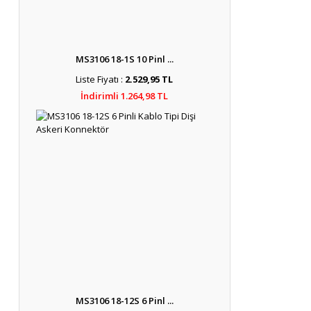
MS3106 18-1S 10 Pinl ...
Liste Fiyatı :
2.529,95 TL
İndirimli 1.264,98 TL
MS3106 18-12S 6 Pinl ...