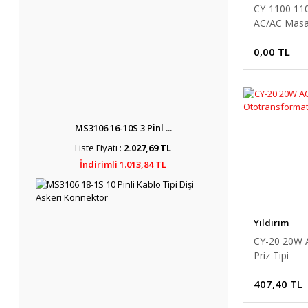
CY-1100 11
AC/AC Masa 
Ototransfo
0,00 TL
MS3106 16-10S 3 Pinl ...
Liste Fiyatı :
2.027,69 TL
İndirimli 1.013,84 TL
Yıldırım
CY-20 20W 
Priz Tipi
Ototransfo
407,40 TL