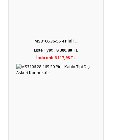
MS3106 36-5S 4 Pinli ...
Liste Fiyatı :
8.380,80 TL
İndirimli 6.117,98 TL