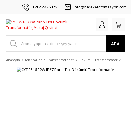
0 212 235 6025
info@hareketotomasyon.com
ARA
Anasayfa
Adaptörler
Transformatörler
Dökümlü Transformatör
CYT 