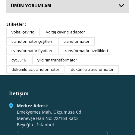
ÜRÜN YORUMLARI
Etiketler :
voltaj çevirici
voltaj çevirici adaptör
transformatör çeşitleri
transformatör
transformatör fiyatları
transformatör özellikleri
cyt 3516
yıldırım transformatör
dökümlü ac transformatör
dökümlü transformatör
İletişim
Merkez Adresi:
Emekyemez Mah. Okçumusa Cd.
Menevşe Han No: 22/163 Kat:2
Beyoğlu - İstanbul