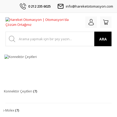
0 212 235 6025
info@hareketotomasyon.com
ARA
Konnektör Çeşitleri
(7)
Molex
(7)