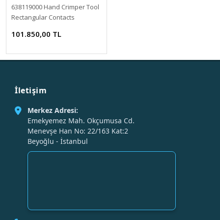
638119000 Hand Crimper Tool
Rectangular Contacts
WM9316-ND Molex (Yurt Dışı)
101.850,00 TL
İletişim
Merkez Adresi:
Emekyemez Mah. Okçumusa Cd.
Menevşe Han No: 22/163 Kat:2
Beyoğlu - İstanbul