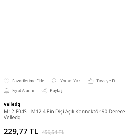
Yorum Yaz
Tavsiye Et
Fiyat Alarmı
Paylaş
Velledq
M12-F04S - M12 4 Pin Dişi Açılı Konnektör 90 Derece -
Velledq
229,77 TL
459,54 TL