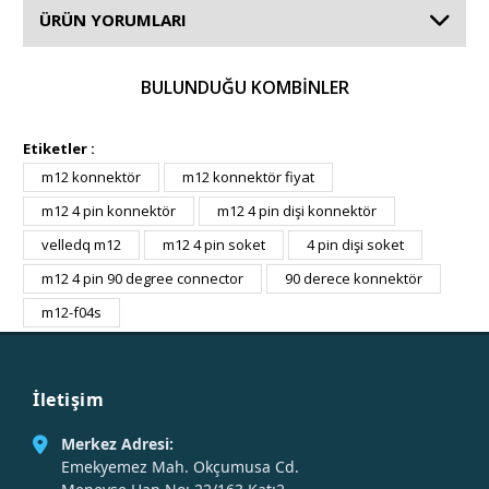
ÜRÜN YORUMLARI
BULUNDUĞU KOMBİNLER
%50
Etiketler :
m12 konnektör
m12 konnektör fiyat
m12 4 pin konnektör
m12 4 pin dişi konnektör
velledq m12
m12 4 pin soket
4 pin dişi soket
m12 4 pin 90 degree connector
90 derece konnektör
m12-f04s
İletişim
Merkez Adresi:
Emekyemez Mah. Okçumusa Cd.