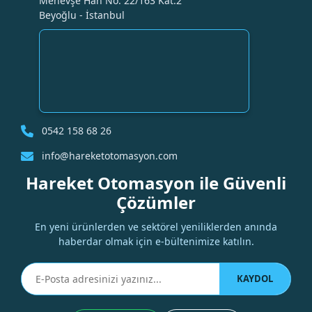
Menevşe Han No: 22/163 Kat:2
Beyoğlu - İstanbul
Velledq
M12P-M04T - M12 4 Pin Erkek Düz Metal Konnektör - Velledq
666,00 TL
1.332,00 TL
0542 158 68 26
%50
info@hareketotomasyon.com
Hareket Otomasyon ile Güvenli
Çözümler
En yeni ürünlerden ve sektörel yeniliklerden anında
haberdar olmak için e-bültenimize katılın.
KAYDOL