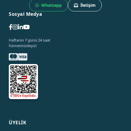
Whatsapp
İletişim
Sosyal Medya
Velledq
Haftanın 7 günü 24 saat
hizmetinizdeyiz!
M12P-M03T - M12 3 Pin Erkek Düz Metal Konnektör - Velledq
666,00 TL
1.332,00 TL
ÜYELİK