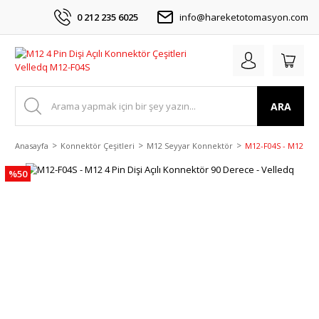
0 212 235 6025
info@hareketotomasyon.com
ARA
Anasayfa
Konnektör Çeşitleri
M12 Seyyar Konnektör
M12-F04S - M12 4 Pi
%50