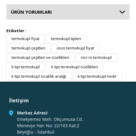
ÜRÜN YORUMLARI
Etiketler :
termokupl fiyat
termokupl tipleri
termokupl çeşitleri
ısıso termokupl fiyat
termokupl çeşitleri ve özellikleri
nicr-ni termokupl
k tipi termokupl
k tipi termokupl özellikleri
k tipi termokupl sıcaklık aralığı
k tipi termokupl nedir
İletişim
Merkez Adresi:
Emekyemez Mah. Okçumusa Cd.
Menevşe Han No: 22/163 Kat:2
Beyoğlu - İstanbul