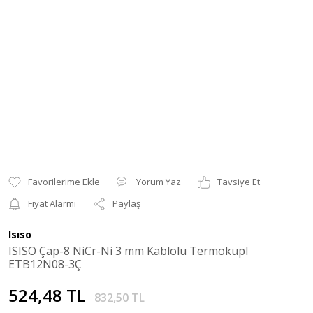
Yorum Yaz
Tavsiye Et
Fiyat Alarmı
Paylaş
Isıso
ISISO Çap-8 NiCr-Ni 3 mm Kablolu Termokupl
ETB12N08-3Ç
524,48 TL
832,50 TL