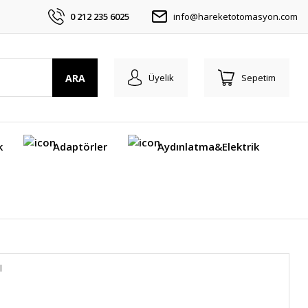
0 212 235 6025
info@hareketotomasyon.com
ARA
Üyelik
Sepetim
k
Adaptörler
Aydınlatma&Elektrik