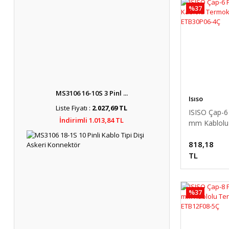
%37
MS3106 16-10S 3 Pinl ...
Isıso
Liste Fiyatı :
2.027,69 TL
ISISO Çap-6
İndirimli 1.013,84 TL
mm Kablolu
Termokupl
818,18
ETB30P06-
TL
%37