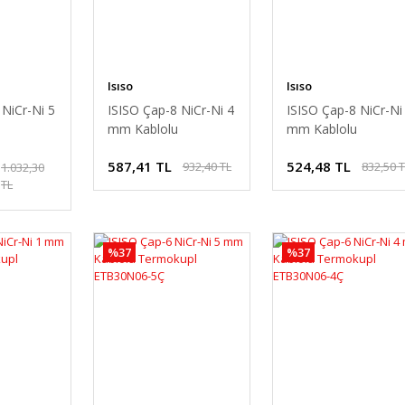
Isıso
Isıso
 NiCr-Ni 5
ISISO Çap-8 NiCr-Ni 4
ISISO Çap-8 NiCr-Ni
mm Kablolu
mm Kablolu
Termokupl
Termokupl
587,41 TL
524,48 TL
932,40 TL
832,50 
5Ç
ETB12N08-4Ç
ETB12N08-3Ç
1.032,30
TL
%37
%37