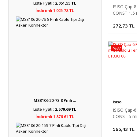
Liste Fiyatı :
2.051,55 TL
ISISO Çap-8
İndirimli 1.025,78 TL
CONST 1,5
Kablolu Ter
272,73 TL
ETB12F08
%37
MS3106 20-7S 8 Pinli ...
Isıso
Liste Fiyatı :
2.570,69 TL
ISISO Çap-6
CONST 5 mm
İndirimli 1.876,61 TL
Termokupl 
566,43 TL