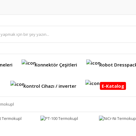
meleri
Konnektör Çeşitleri
Robot Dresspac
Kontrol Cihazı / inverter
E-Katalog
rmokupl