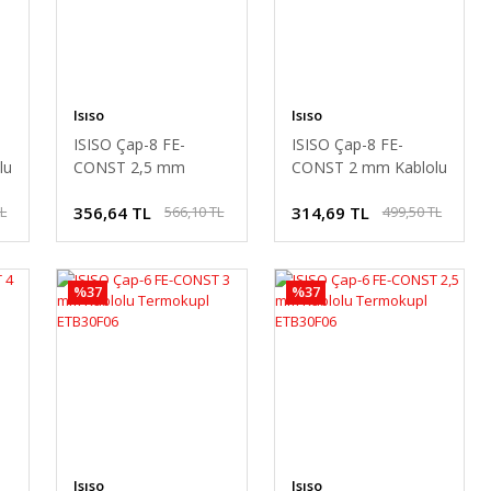
Isıso
Isıso
ISISO Çap-8 FE-
ISISO Çap-8 FE-
lu
CONST 2,5 mm
CONST 2 mm Kablolu
Kablolu Termokupl
Termokupl
356,64 TL
314,69 TL
TL
566,10 TL
499,50 TL
ETB12F08-2,5Ç
ETB12F08-2Ç
%37
%37
Isıso
Isıso