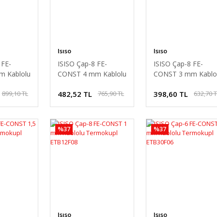
Isıso
Isıso
 FE-
ISISO Çap-8 FE-
ISISO Çap-8 FE-
 Kablolu
CONST 4 mm Kablolu
CONST 3 mm Kablo
Termokupl
Termokupl
482,52 TL
398,60 TL
899,10 TL
765,90 TL
632,70 
5Ç
ETB12F08-4Ç
ETB12F08-3Ç
%37
%37
Isıso
Isıso