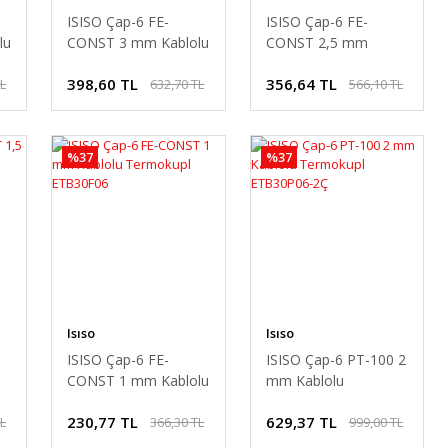
ISISO Çap-6 FE-
ISISO Çap-6 FE-
lu
CONST 3 mm Kablolu
CONST 2,5 mm
06
Termokupl ETB30F06
Kablolu Termokupl
398,60 TL
356,64 TL
TL
632,70 TL
566,10 TL
ETB30F06
%37
%37
Isıso
Isıso
ISISO Çap-6 FE-
ISISO Çap-6 PT-100 2
CONST 1 mm Kablolu
mm Kablolu
Termokupl ETB30F06
Termokupl
230,77 TL
629,37 TL
TL
366,30 TL
999,00 TL
ETB30P06-2Ç