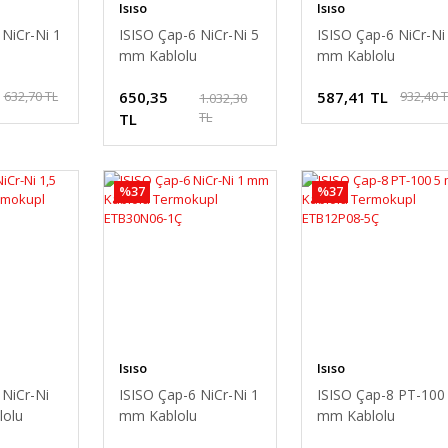
Isıso
Isıso
 NiCr-Ni 1
ISISO Çap-6 NiCr-Ni 5
ISISO Çap-6 NiCr-Ni
mm Kablolu
mm Kablolu
Termokupl
Termokupl
650,35
587,41 TL
632,70 TL
932,40 
1Ç
ETB30N06-5Ç
ETB30N06-4Ç
1.032,30
TL
TL
%37
%37
Isıso
Isıso
 NiCr-Ni
ISISO Çap-6 NiCr-Ni 1
ISISO Çap-8 PT-100
lolu
mm Kablolu
mm Kablolu
Termokupl
Termokupl