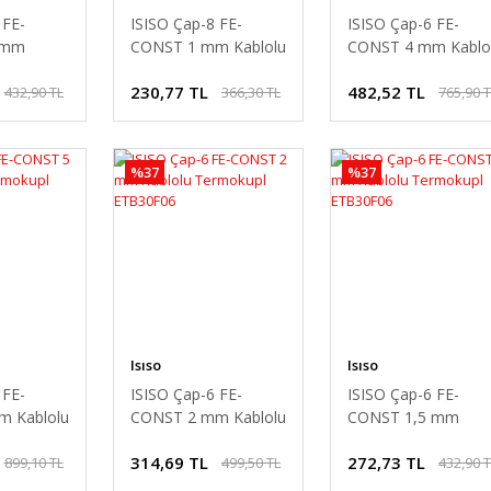
 FE-
ISISO Çap-8 FE-
ISISO Çap-6 FE-
 mm
CONST 1 mm Kablolu
CONST 4 mm Kablo
mokupl
Termokupl ETB12F08
Termokupl ETB30F
230,77 TL
482,52 TL
432,90 TL
366,30 TL
765,90 
%37
%37
Isıso
Isıso
 FE-
ISISO Çap-6 FE-
ISISO Çap-6 FE-
 Kablolu
CONST 2 mm Kablolu
CONST 1,5 mm
ETB30F06
Termokupl ETB30F06
Kablolu Termokupl
314,69 TL
272,73 TL
899,10 TL
499,50 TL
432,90 
ETB30F06