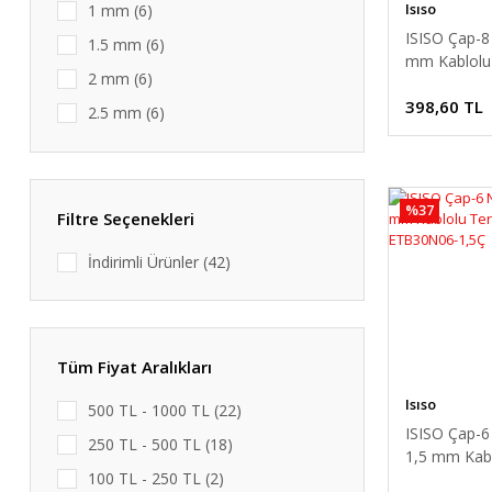
Isıso
1 mm (6)
ISISO Çap-8
1.5 mm (6)
mm Kablolu
2 mm (6)
Termokupl
398,60 TL
ETB12N08-
2.5 mm (6)
3 mm (6)
4 mm (6)
%37
5 mm (6)
Filtre Seçenekleri
İndirimli Ürünler (42)
Tüm Fiyat Aralıkları
Isıso
500 TL - 1000 TL (22)
ISISO Çap-6
250 TL - 500 TL (18)
1,5 mm Kab
100 TL - 250 TL (2)
Termokupl