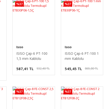
%37
%37
Isıso
Isıso
ISISO Çap-6 PT-100
ISISO Çap-6 PT-100 1
1,5 mm Kablolu
mm Kablolu
Termokupl
Termokupl
587,41 TL
545,45 TL
932,40 TL
865,80 TL
ETB30P06-1,5Ç
ETB30P06-1Ç
%37
%37