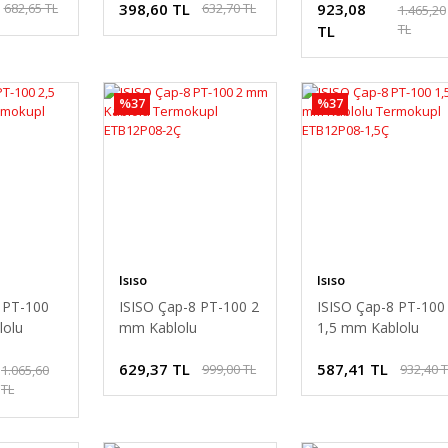
398,60 TL
923,08
682,65 TL
632,70 TL
1,5Ç
ETB30N06-1Ç
ETB12P08-5Ç
1.465,20
TL
TL
%37
%37
Isıso
Isıso
 PT-100
ISISO Çap-8 PT-100 2
ISISO Çap-8 PT-100
lolu
mm Kablolu
1,5 mm Kablolu
Termokupl
Termokupl
629,37 TL
587,41 TL
999,00 TL
932,40 
,5Ç
ETB12P08-2Ç
ETB12P08-1,5Ç
1.065,60
TL