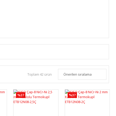
Toplam 42 ürün
%37
%37