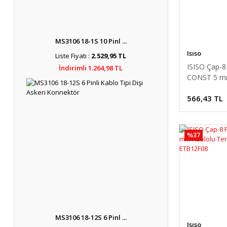
MS3106 18-1S 10 Pinl ...
Isıso
Liste Fiyatı :
2.529,95 TL
ISISO Çap-8
İndirimli 1.264,98 TL
CONST 5 mm
Termokupl
566,43 TL
ETB12F08-
%37
MS3106 18-12S 6 Pinl ...
Isıso