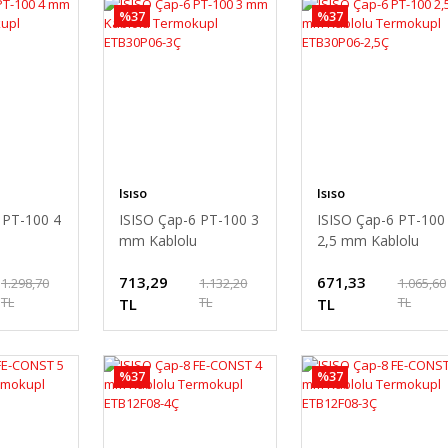
%37
%37
Isıso
Isıso
 PT-100 4
ISISO Çap-6 PT-100 3
ISISO Çap-6 PT-100
mm Kablolu
2,5 mm Kablolu
Termokupl
Termokupl
713,29
671,33
4Ç
ETB30P06-3Ç
ETB30P06-2,5Ç
1.298,70
1.132,20
1.065,60
TL
TL
TL
TL
TL
%37
%37