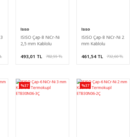
Isıso
Isıso
 3
ISISO Çap-8 NiCr-Ni
ISISO Çap-8 NiCr-Ni 2
2,5 mm Kablolu
mm Kablolu
Termokupl
Termokupl
493,01 TL
461,54 TL
TL
782,55 TL
732,60 TL
ETB12N08-2,5Ç
ETB12N08-2Ç
%37
%37