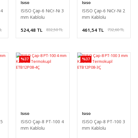
Isıso
Isıso
 4
ISISO Çap-6 NiCr-Ni 3
ISISO Çap-6 NiCr-Ni 2
mm Kablolu
mm Kablolu
Termokupl
Termokupl
524,48 TL
461,54 TL
TL
832,50 TL
732,60 TL
ETB30N06-3Ç
ETB30N06-2Ç
%37
%37
Isıso
Isıso
 5
ISISO Çap-8 PT-100 4
ISISO Çap-8 PT-100 3
mm Kablolu
mm Kablolu
Termokupl
Termokupl