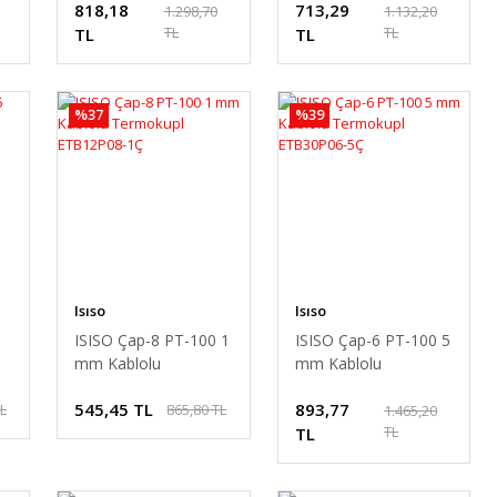
818,18
713,29
ETB12P08-4Ç
ETB12P08-3Ç
1.298,70
1.132,20
TL
TL
TL
TL
%37
%39
Isıso
Isıso
ISISO Çap-8 PT-100 1
ISISO Çap-6 PT-100 5
mm Kablolu
mm Kablolu
Termokupl
Termokupl
545,45 TL
893,77
TL
865,80 TL
ETB12P08-1Ç
ETB30P06-5Ç
1.465,20
TL
TL