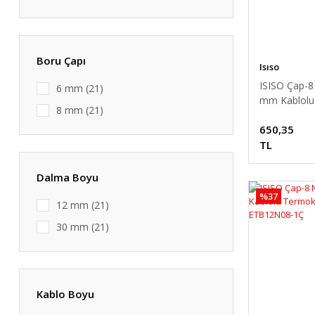
Boru Çapı
Isıso
ISISO Çap-8
6 mm (21)
mm Kablolu
8 mm (21)
Termokupl
650,35
ETB12N08-
TL
Dalma Boyu
%37
12 mm (21)
30 mm (21)
Kablo Boyu