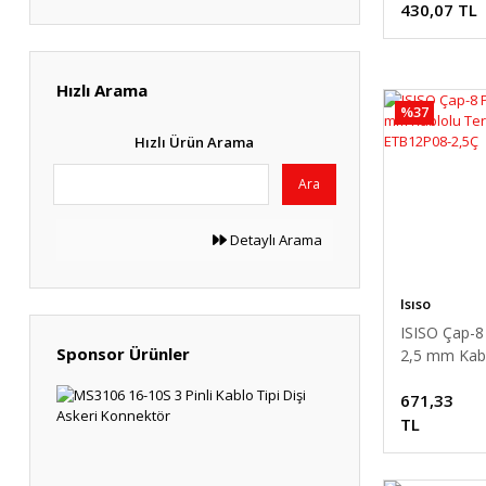
430,07 TL
ETB30N06-
Hızlı Arama
%37
Hızlı Ürün Arama
Ara
Detaylı Arama
Isıso
ISISO Çap-8
Sponsor Ürünler
2,5 mm Kab
Termokupl
671,33
ETB12P08-2
TL