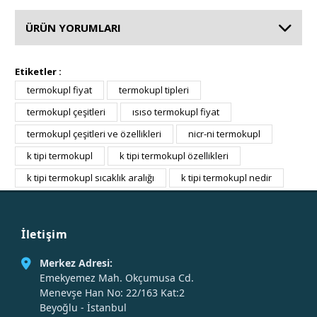
ÜRÜN YORUMLARI
Etiketler :
termokupl fiyat
termokupl tipleri
termokupl çeşitleri
ısıso termokupl fiyat
termokupl çeşitleri ve özellikleri
nicr-ni termokupl
k tipi termokupl
k tipi termokupl özellikleri
k tipi termokupl sıcaklık aralığı
k tipi termokupl nedir
İletişim
Merkez Adresi:
Emekyemez Mah. Okçumusa Cd.
Menevşe Han No: 22/163 Kat:2
Beyoğlu - İstanbul