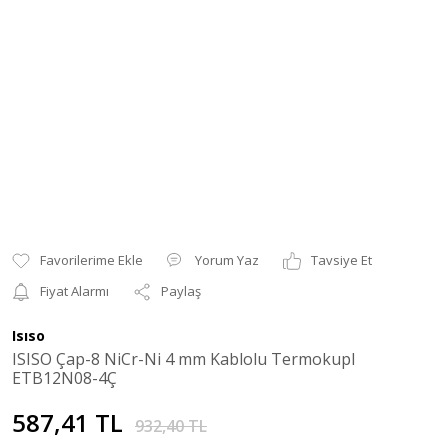
Yorum Yaz
Tavsiye Et
Fiyat Alarmı
Paylaş
Isıso
ISISO Çap-8 NiCr-Ni 4 mm Kablolu Termokupl
ETB12N08-4Ç
587,41 TL
932,40 TL