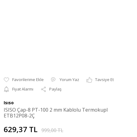
Yorum Yaz
Tavsiye Et
Fiyat Alarmı
Paylaş
Isıso
ISISO Çap-8 PT-100 2 mm Kablolu Termokupl
ETB12P08-2Ç
629,37 TL
999,00 TL