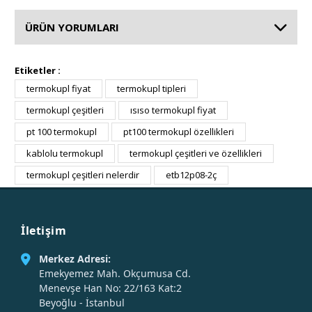
ÜRÜN YORUMLARI
Etiketler :
termokupl fiyat
termokupl tipleri
termokupl çeşitleri
ısıso termokupl fiyat
pt 100 termokupl
pt100 termokupl özellikleri
kablolu termokupl
termokupl çeşitleri ve özellikleri
termokupl çeşitleri nelerdir
etb12p08-2ç
İletişim
Merkez Adresi:
Emekyemez Mah. Okçumusa Cd.
Menevşe Han No: 22/163 Kat:2
Beyoğlu - İstanbul