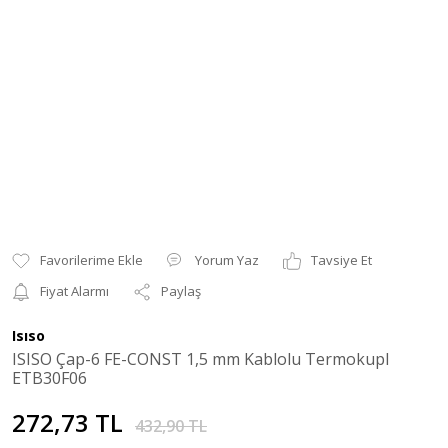
Yorum Yaz
Tavsiye Et
Fiyat Alarmı
Paylaş
Isıso
ISISO Çap-6 FE-CONST 1,5 mm Kablolu Termokupl
ETB30F06
272,73 TL
432,90 TL