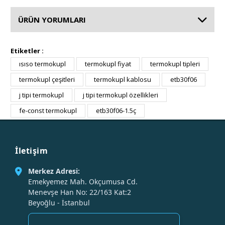
ÜRÜN YORUMLARI
Etiketler :
ısıso termokupl
termokupl fiyat
termokupl tipleri
termokupl çeşitleri
termokupl kablosu
etb30f06
j tipi termokupl
j tipi termokupl özellikleri
fe-const termokupl
etb30f06-1.5ç
İletişim
Merkez Adresi:
Emekyemez Mah. Okçumusa Cd.
Menevşe Han No: 22/163 Kat:2
Beyoğlu - İstanbul