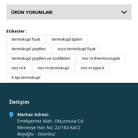
ÜRÜN YORUMLARI
Etiketler :
termokupl fiyat
termokupl tipleri
termokupl çeşitleri
ısıso termokupl fiyat
termokupl çeşitleri ve özellikleri
nicr ni thermocouple
nicr ni k
nicr-ni termokupl
nicr-ni type k
k tipi termokupl
İletişim
Merkez Adresi:
Emekyemez Mah. Okçumusa Cd.
Menevşe Han No: 22/163 Kat:2
Beyoğlu - İstanbul