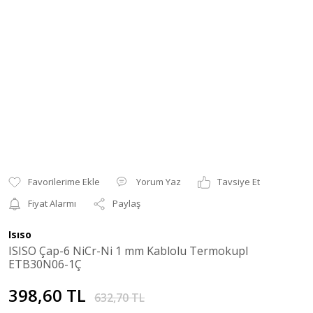
Yorum Yaz
Tavsiye Et
Fiyat Alarmı
Paylaş
Isıso
ISISO Çap-6 NiCr-Ni 1 mm Kablolu Termokupl
ETB30N06-1Ç
398,60 TL
632,70 TL