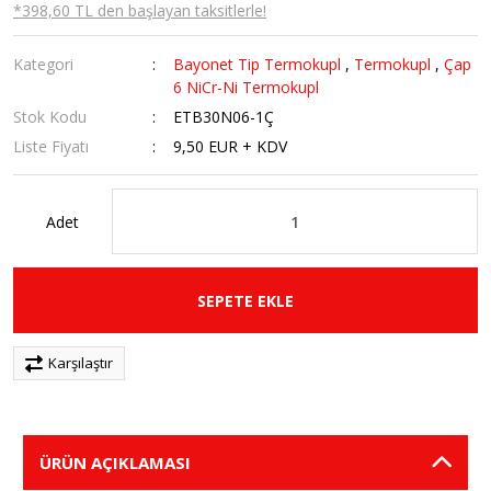
*398,60 TL den başlayan taksitlerle!
Kategori
Bayonet Tip Termokupl
,
Termokupl
,
Çap
6 NiCr-Ni Termokupl
Stok Kodu
ETB30N06-1Ç
Liste Fiyatı
9,50 EUR + KDV
Adet
SEPETE EKLE
Karşılaştır
ÜRÜN AÇIKLAMASI