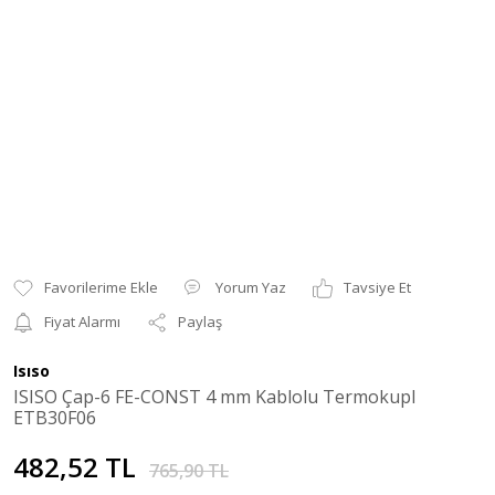
Yorum Yaz
Tavsiye Et
Fiyat Alarmı
Paylaş
Isıso
ISISO Çap-6 FE-CONST 4 mm Kablolu Termokupl
ETB30F06
482,52 TL
765,90 TL