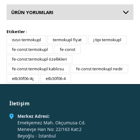
ÜRÜN YORUMLARI
Etiketler :
ısıso termokupl
termokupl fiyat
j tipi termokupl
fe-const termokupl
fe-const
fe-const termokupl özellikleri
fe-const termokupl kablosu
fe-const termokupl nedir
etb30f06-4ç
etb30f06-4
İletişim
Merkez Adresi:
Emekyemez Mah. Okçumusa Cd.
Menevşe Han No: 22/163 Kat:2
Beyoğlu - İstanbul