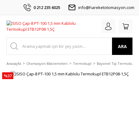
0 212 235 6025
info@hareketotomasyon.com
ARA
Anasayfa
Otomasyon Malzemeleri
Termokupl
Bayonet Tip Termokupl
%37