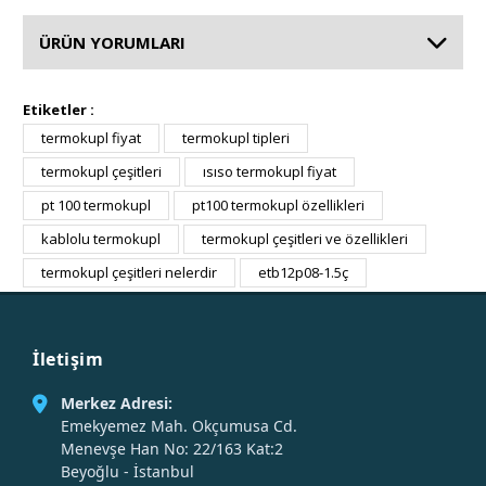
ÜRÜN YORUMLARI
Etiketler :
termokupl fiyat
termokupl tipleri
termokupl çeşitleri
ısıso termokupl fiyat
pt 100 termokupl
pt100 termokupl özellikleri
kablolu termokupl
termokupl çeşitleri ve özellikleri
termokupl çeşitleri nelerdir
etb12p08-1.5ç
İletişim
Merkez Adresi:
Emekyemez Mah. Okçumusa Cd.
Menevşe Han No: 22/163 Kat:2
Beyoğlu - İstanbul