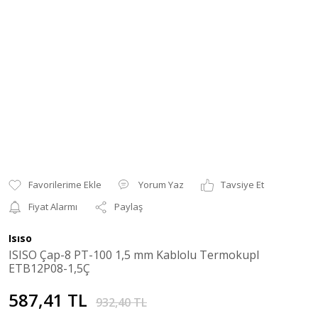
Yorum Yaz
Tavsiye Et
Fiyat Alarmı
Paylaş
Isıso
ISISO Çap-8 PT-100 1,5 mm Kablolu Termokupl
ETB12P08-1,5Ç
587,41 TL
932,40 TL