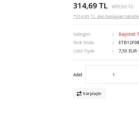
314,69 TL
499,50 TL
*314,69 TL den başlayan taksitler
Kategori
Bayonet T
Stok Kodu
ETB12F08
Liste Fiyatı
7,50 EUR
Adet
Karşılaştır