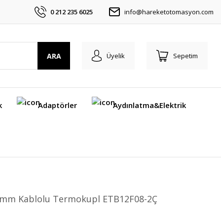
0 212 235 6025
info@hareketotomasyon.com
ARA
Üyelik
Sepetim
k
Adaptörler
Aydınlatma&Elektrik
2 mm Kablolu Termokupl ETB12F08-2Ç