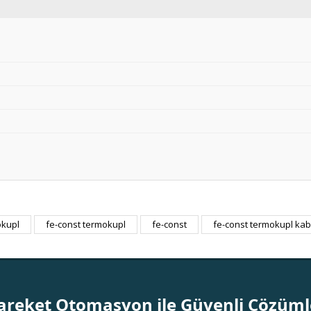
mokupl
fe-const termokupl
fe-const
fe-const termokupl ka
Bu ürüne ilk yorumu siz yapın!
Yorum Yaz
areket Otomasyon ile Güvenli Çözüml