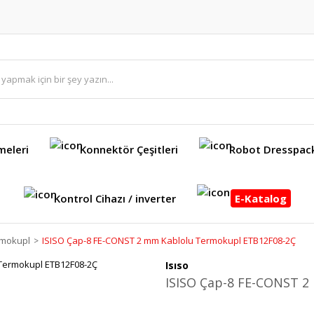
meleri
Konnektör Çeşitleri
Robot Dresspac
Kontrol Cihazı / inverter
E-Katalog
rmokupl
ISISO Çap-8 FE-CONST 2 mm Kablolu Termokupl ETB12F08-2Ç
Isıso
ISISO Çap-8 FE-CONST 