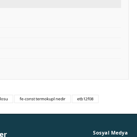
blosu
fe-const termokupl nedir
etb12f08
er
Sosyal Medya