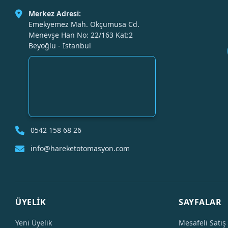
Merkez Adresi:
Emekyemez Mah. Okçumusa Cd.
Menevşe Han No: 22/163 Kat:2
Beyoğlu - İstanbul
0542 158 68 26
info@hareketotomasyon.com
ÜYELİK
SAYFALAR
Yeni Üyelik
Mesafeli Satış