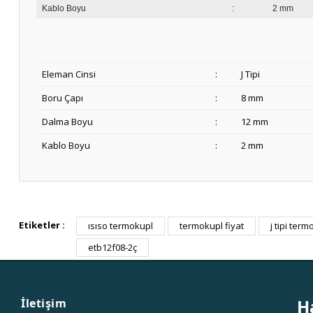
Kablo Boyu
:
2 mm
Eleman Cinsi
:
J Tipi
Boru Çapı
:
8 mm
Dalma Boyu
:
12 mm
Kablo Boyu
:
2 mm
Etiketler :
ısıso termokupl
termokupl fiyat
j tipi ter
etb12f08-2ç
H
İletişim