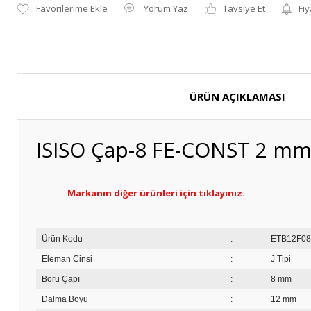
Yorum Yaz
Tavsiye Et
Fiy
ÜRÜN AÇIKLAMASI
ISISO Çap-8 FE-CONST 2 mm
Markanın diğer ürünleri için tıklayınız.
Ürün Kodu
:
ET
Eleman Cinsi
:
J Tipi
Boru Çapı
:
8 mm
Dalma Boyu
:
12 mm