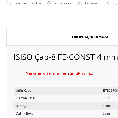
Yorum Yaz
Tavsiye Et
Fiy
ÜRÜN AÇIKLAMASI
ISISO Çap-8 FE-CONST 4 mm
Markanın diğer ürünleri için tıklayınız.
Ürün Kodu
:
ET
Eleman Cinsi
:
J Tipi
Boru Çapı
:
8 mm
Dalma Boyu
:
12 mm