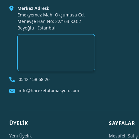
Merkez Adresi:
Emekyemez Mah. Okçumusa Cd.
Menevşe Han No: 22/163 Kat:2
Beyoğlu - İstanbul
0542 158 68 26
info@hareketotomasyon.com
ÜYELİK
SAYFALAR
Yeni Üyelik
Mesafeli Satış