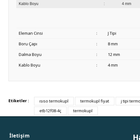
Kablo Boyu
:
4 mm
Eleman Cinsi
:
J Tipi
Boru Çapı
:
8 mm
Dalma Boyu
:
12 mm
Kablo Boyu
:
4 mm
Etiketler :
ısıso termokupl
termokupl fiyat
j tipi ter
etb12f08-4ç
termokupl
H
İletişim