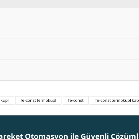
mokupl
fe-const termokupl
fe-const
fe-const termokupl ka
Bu ürüne ilk yorumu siz yapın!
Yorum Yaz
areket Otomasyon ile Güvenli Çözüml