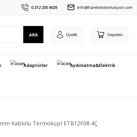
0 212 235 6025
info@hareketotomasyon.com
ARA
Üyelik
Sepetim
k
Adaptörler
Aydınlatma&Elektrik
4 mm Kablolu Termokupl ETB12F08-4Ç