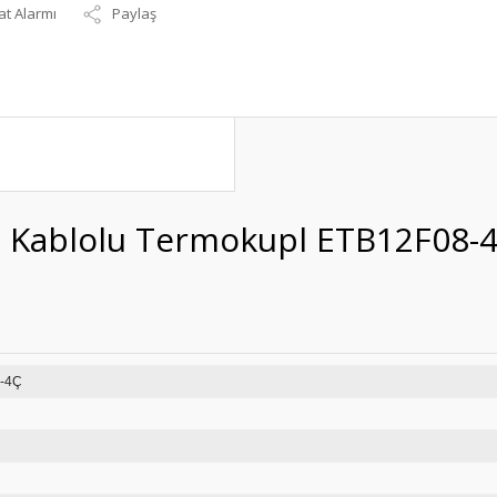
at Alarmı
Paylaş
 Kablolu Termokupl ETB12F08-
B12F08-4Ç