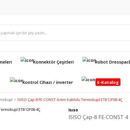
meleri
Konnektör Çeşitleri
Robot Dresspac
Kontrol Cihazı / inverter
E-Katalog
rmokupl
ISISO Çap-8 FE-CONST 4 mm Kablolu Termokupl ETB12F08-4Ç
Isıso
ISISO Çap-8 FE-CONST 