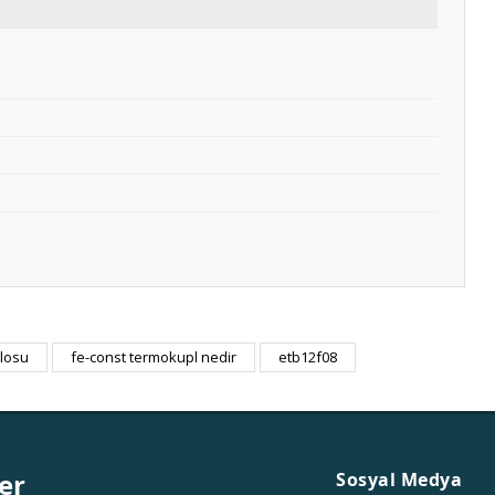
blosu
fe-const termokupl nedir
etb12f08
er
Sosyal Medya