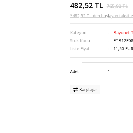
482,52 TL
765,90 TL
*482,52 TL den başlayan taksitler
Kategori
Bayonet T
Stok Kodu
ETB12F08
Liste Fiyatı
11,50 EU
Adet
Karşılaştır