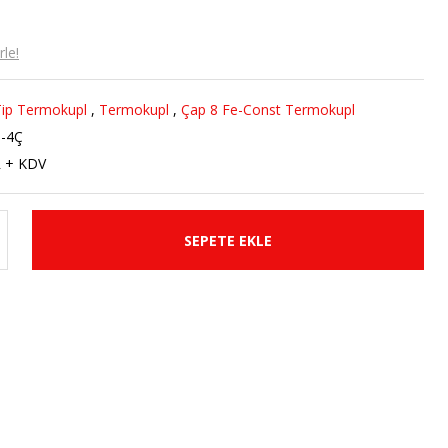
le!
ip Termokupl
,
Termokupl
,
Çap 8 Fe-Const Termokupl
-4Ç
R + KDV
SEPETE EKLE