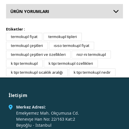
ÜRÜN YORUMLARI
Etiketler :
termokupl fiyat
termokupl tipleri
termokupl çeşitleri
ısıso termokupl fiyat
termokupl çeşitleri ve özellikleri
nicr-ni termokupl
k tipi termokupl
k tipi termokupl özellikleri
k tipi termokupl sıcaklık aralığı
k tipi termokupl nedir
İletişim
Merkez Adresi:
Emekyemez Mah. Okçumusa Cd.
Menevşe Han No: 22/163 Kat:2
Beyoğlu - İstanbul