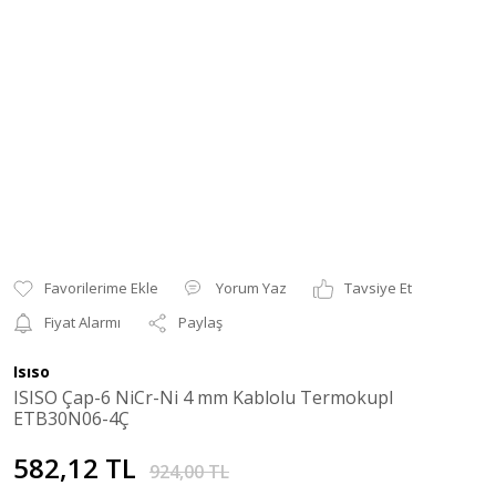
Yorum Yaz
Tavsiye Et
Fiyat Alarmı
Paylaş
Isıso
ISISO Çap-6 NiCr-Ni 4 mm Kablolu Termokupl
ETB30N06-4Ç
582,12 TL
924,00 TL