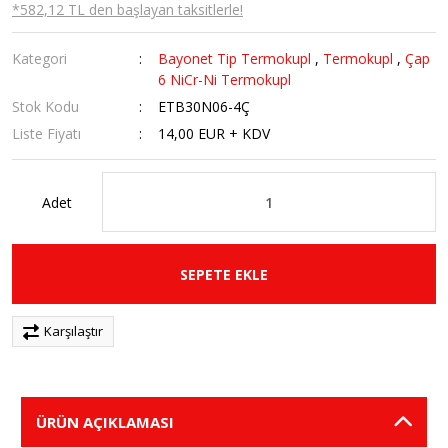
*582,12 TL den başlayan taksitlerle!
Kategori
Bayonet Tip Termokupl
,
Termokupl
,
Çap
6 NiCr-Ni Termokupl
Stok Kodu
ETB30N06-4Ç
Liste Fiyatı
14,00 EUR + KDV
Adet
SEPETE EKLE
Karşılaştır
ÜRÜN AÇIKLAMASI