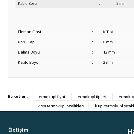
Kablo Boyu
:
2 mm
Eleman Cinsi
:
K Tipi
Boru Çapı
:
8 mm
Dalma Boyu
:
12 mm
Kablo Boyu
:
2 mm
Etiketler :
termokupl fiyat
termokupl tipleri
termokupl
k tipi termokupl özellikleri
k tipi termokupl sıcakl
H
İletişim