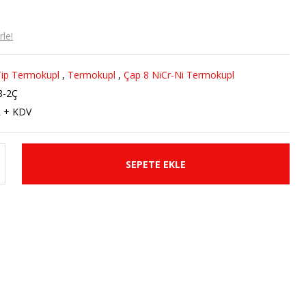
le!
ip Termokupl
,
Termokupl
,
Çap 8 NiCr-Ni Termokupl
8-2Ç
R + KDV
SEPETE EKLE