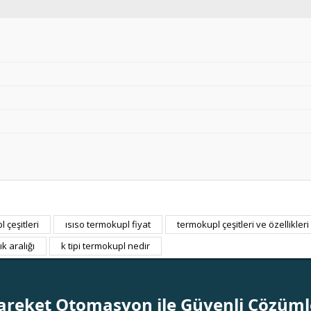
 çeşitleri
ısıso termokupl fiyat
termokupl çeşitleri ve özellikleri
Bu ürüne ilk yorumu siz yapın!
ık aralığı
k tipi termokupl nedir
Yorum Yaz
areket Otomasyon ile Güvenli Çözüml