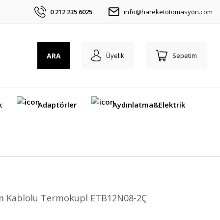
0 212 235 6025
info@hareketotomasyon.com
ARA
Üyelik
Sepetim
k
Adaptörler
Aydınlatma&Elektrik
mm Kablolu Termokupl ETB12N08-2Ç