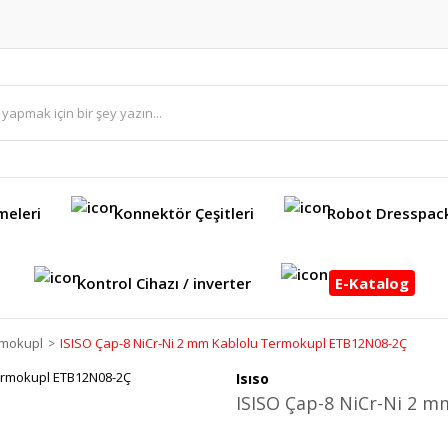
meleri
Konnektör Çeşitleri
Robot Dresspac
Kontrol Cihazı / inverter
E-Katalog
rmokupl
ISISO Çap-8 NiCr-Ni 2 mm Kablolu Termokupl ETB12N08-2Ç
Isıso
ISISO Çap-8 NiCr-Ni 2 