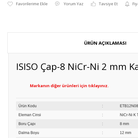
Yorum Yaz
Tavsiye Et
Fiy
ÜRÜN AÇIKLAMASI
ISISO Çap-8 NiCr-Ni 2 mm 
Markanın diğer ürünleri için tıklayınız.
Ürün Kodu
:
ET
Eleman Cinsi
:
NiCr-Ni K T
Boru Çapı
:
8 mm
Dalma Boyu
:
12 mm