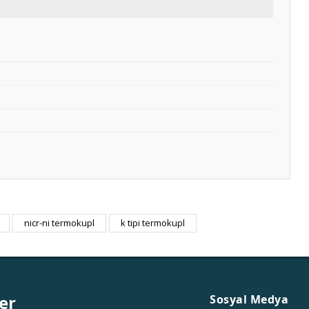
nicr-ni termokupl
k tipi termokupl
er
Sosyal Medya