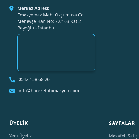
Merkez Adresi:
Emekyemez Mah. Okçumusa Cd.
Menevşe Han No: 22/163 Kat:2
Beyoğlu - İstanbul
0542 158 68 26
info@hareketotomasyon.com
ÜYELİK
SAYFALAR
Yeni Üyelik
Mesafeli Satış