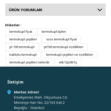
ÜRÜN YORUMLARI
Etiketler :
termokupl fiyat
termokupl tipleri
termokupl çeşitleri
ısıso termokupl fiyat
pt 100 termokupl
pt100 termokupl özellikleri
kablolu termokupl
termokupl çeşitleri ve özellikleri
termokupl çeşitleri nelerdir
etb12p08-5ç
İletişim
Merkez Adresi:
Emekyemez Mah. Okçumusa Cd.
Menevşe Han No: 22/163 Kat:2
Beyoğlu - İstanbul