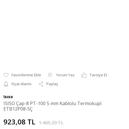
Yorum Yaz
Tavsiye Et
Fiyat Alarmı
Paylaş
Isıso
ISISO Çap-8 PT-100 5 mm Kablolu Termokupl
ETB12P08-5Ç
923,08 TL
1.465,20 TL