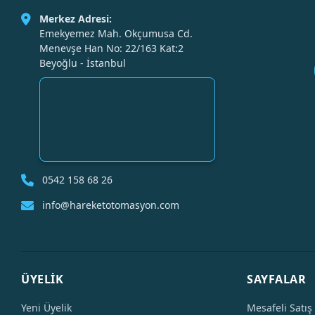
Merkez Adresi:
Emekyemez Mah. Okçumusa Cd.
Menevşe Han No: 22/163 Kat:2
Beyoğlu - İstanbul
0542 158 68 26
info@hareketotomasyon.com
ÜYELİK
SAYFALAR
Yeni Üyelik
Mesafeli Satış