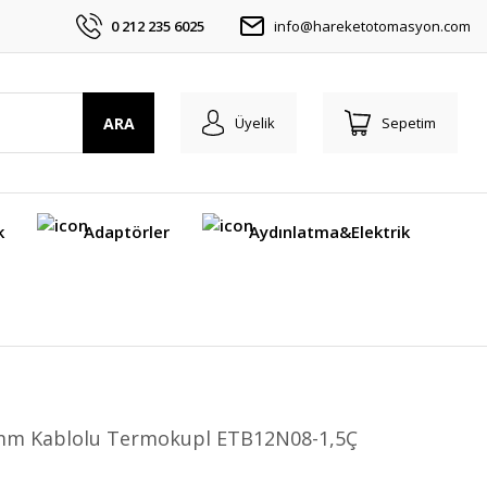
0 212 235 6025
info@hareketotomasyon.com
ARA
Üyelik
Sepetim
k
Adaptörler
Aydınlatma&Elektrik
5 mm Kablolu Termokupl ETB12N08-1,5Ç