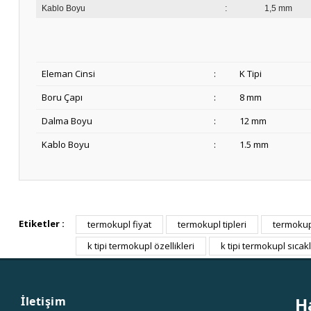
Kablo Boyu
:
1,5 mm
Eleman Cinsi
:
K Tipi
Boru Çapı
:
8 mm
Dalma Boyu
:
12 mm
Kablo Boyu
:
1.5 mm
Etiketler :
termokupl fiyat
termokupl tipleri
termokupl
k tipi termokupl özellikleri
k tipi termokupl sıcakl
H
İletişim