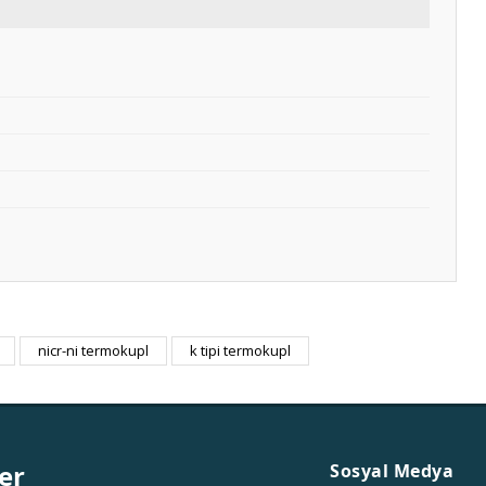
nicr-ni termokupl
k tipi termokupl
er
Sosyal Medya