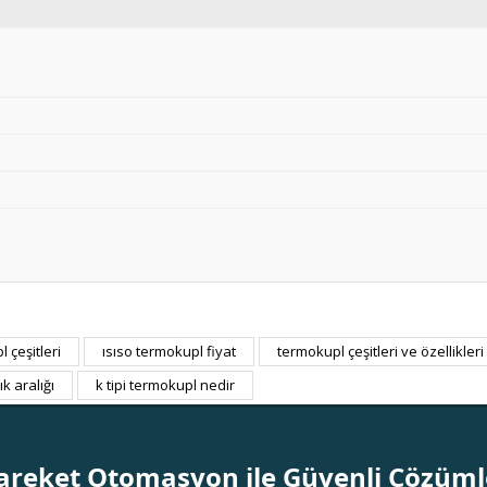
 çeşitleri
ısıso termokupl fiyat
termokupl çeşitleri ve özellikleri
Bu ürüne ilk yorumu siz yapın!
ık aralığı
k tipi termokupl nedir
Yorum Yaz
areket Otomasyon ile Güvenli Çözüml