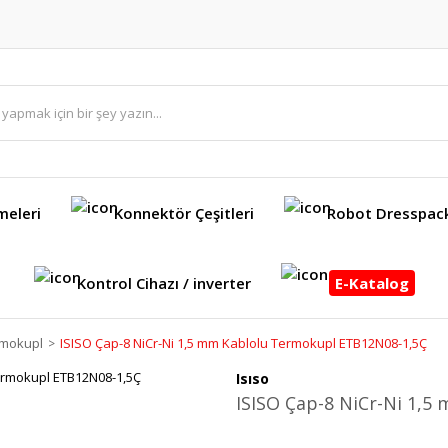
meleri
Konnektör Çeşitleri
Robot Dresspac
Kontrol Cihazı / inverter
E-Katalog
rmokupl
ISISO Çap-8 NiCr-Ni 1,5 mm Kablolu Termokupl ETB12N08-1,5Ç
Isıso
ISISO Çap-8 NiCr-Ni 1,