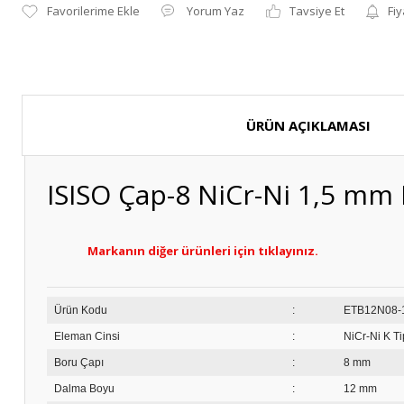
Yorum Yaz
Tavsiye Et
Fiy
ÜRÜN AÇIKLAMASI
ISISO Çap-8 NiCr-Ni 1,5 mm
Markanın diğer ürünleri için tıklayınız.
Ürün Kodu
:
ETB
Eleman Cinsi
:
NiCr-Ni K Ti
Boru Çapı
:
8 mm
Dalma Boyu
:
12 mm