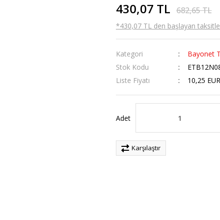
430,07 TL
682,65 TL
*430,07 TL den başlayan taksitler
Kategori
Bayonet T
Stok Kodu
ETB12N08
Liste Fiyatı
10,25 EU
Adet
Karşılaştır