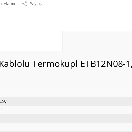
at Alarmı
Paylaş
 Kablolu Termokupl ETB12N08-1
12N08-1,5Ç
pi