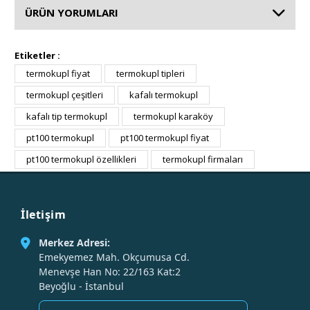
ÜRÜN YORUMLARI
Etiketler :
termokupl fiyat
termokupl tipleri
termokupl çeşitleri
kafalı termokupl
kafalı tip termokupl
termokupl karaköy
pt100 termokupl
pt100 termokupl fiyat
pt100 termokupl özellikleri
termokupl firmaları
İletişim
Merkez Adresi:
Emekyemez Mah. Okçumusa Cd.
Menevşe Han No: 22/163 Kat:2
Beyoğlu - İstanbul