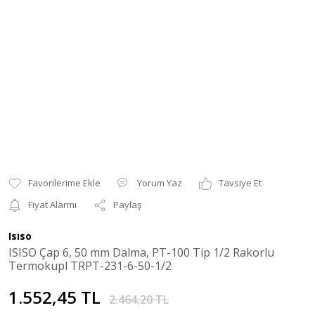
Yorum Yaz
Tavsiye Et
Fiyat Alarmı
Paylaş
Isıso
ISISO Çap 6, 50 mm Dalma, PT-100 Tip 1/2 Rakorlu
Termokupl TRPT-231-6-50-1/2
1.552,45 TL
2.464,20 TL