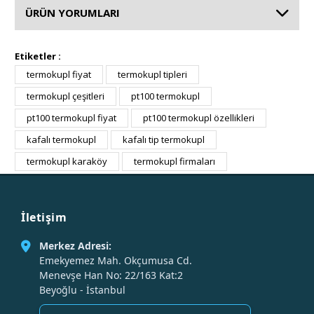
ÜRÜN YORUMLARI
Etiketler :
termokupl fiyat
termokupl tipleri
termokupl çeşitleri
pt100 termokupl
pt100 termokupl fiyat
pt100 termokupl özellikleri
kafalı termokupl
kafalı tip termokupl
termokupl karaköy
termokupl firmaları
İletişim
Merkez Adresi:
Emekyemez Mah. Okçumusa Cd.
Menevşe Han No: 22/163 Kat:2
Beyoğlu - İstanbul