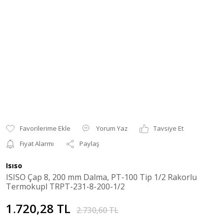
Yorum Yaz
Tavsiye Et
Fiyat Alarmı
Paylaş
Isıso
ISISO Çap 8, 200 mm Dalma, PT-100 Tip 1/2 Rakorlu
Termokupl TRPT-231-8-200-1/2
1.720,28 TL
2.730,60 TL