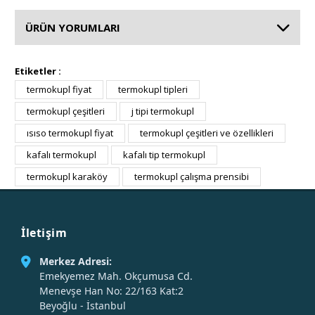
ÜRÜN YORUMLARI
Etiketler :
termokupl fiyat
termokupl tipleri
termokupl çeşitleri
j tipi termokupl
ısıso termokupl fiyat
termokupl çeşitleri ve özellikleri
kafalı termokupl
kafalı tip termokupl
termokupl karaköy
termokupl çalışma prensibi
İletişim
Merkez Adresi:
Emekyemez Mah. Okçumusa Cd.
Menevşe Han No: 22/163 Kat:2
Beyoğlu - İstanbul