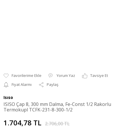
Yorum Yaz
Tavsiye Et
Fiyat Alarmı
Paylaş
Isıso
ISISO Çap 8, 300 mm Dalma, Fe-Const 1/2 Rakorlu
Termokupl TCFK-231-8-300-1/2
1.704,78 TL
2.706,00 TL