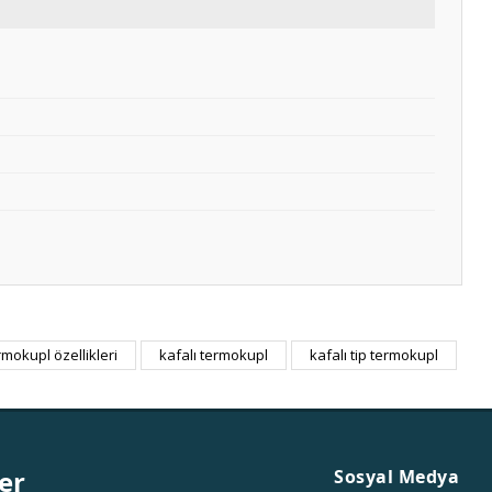
rmokupl özellikleri
kafalı termokupl
kafalı tip termokupl
er
Sosyal Medya