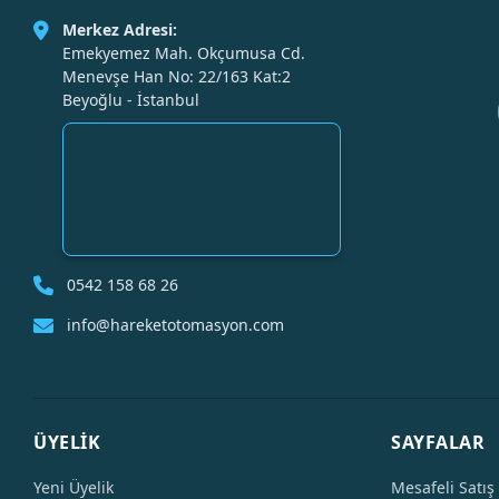
Merkez Adresi:
Emekyemez Mah. Okçumusa Cd.
Menevşe Han No: 22/163 Kat:2
Beyoğlu - İstanbul
0542 158 68 26
info@hareketotomasyon.com
ÜYELİK
SAYFALAR
Yeni Üyelik
Mesafeli Satış