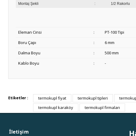
Montaj Şekli
:
1/2 Rakorlu
Eleman Cinsi
:
PT-100 Tipi
Boru Çapı
:
6 mm
Dalma Boyu
:
500 mm
Kablo Boyu
:
-
Etiketler :
termokupl fiyat
termokupl tipleri
termokupl
termokupl karaköy
termokupl firmaları
H
İletişim