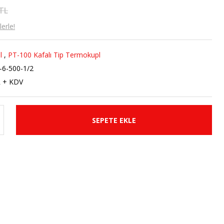
 TL
erle!
l
,
PT-100 Kafalı Tip Termokupl
-6-500-1/2
R + KDV
SEPETE EKLE