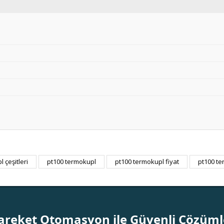
 çeşitleri
pt100 termokupl
pt100 termokupl fiyat
pt100 te
Bu ürüne ilk yorumu siz yapın!
Yorum Yaz
areket Otomasyon ile Güvenli Çözüml