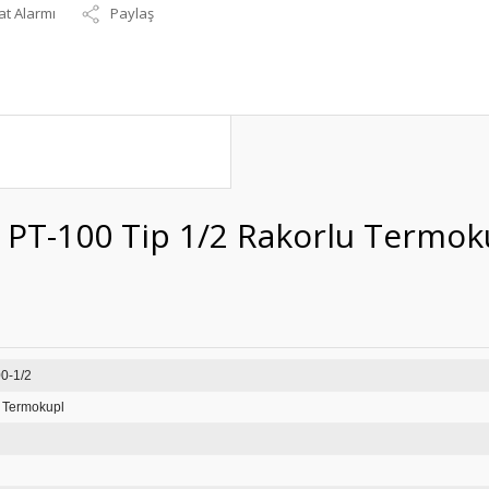
at Alarmı
Paylaş
 PT-100 Tip 1/2 Rakorlu Termok
-231-6-500-1/2
i Termokupl