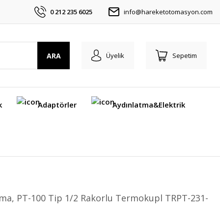
0 212 235 6025
info@hareketotomasyon.com
ARA
Üyelik
Sepetim
k
Adaptörler
Aydınlatma&Elektrik
ma, PT-100 Tip 1/2 Rakorlu Termokupl TRPT-231-