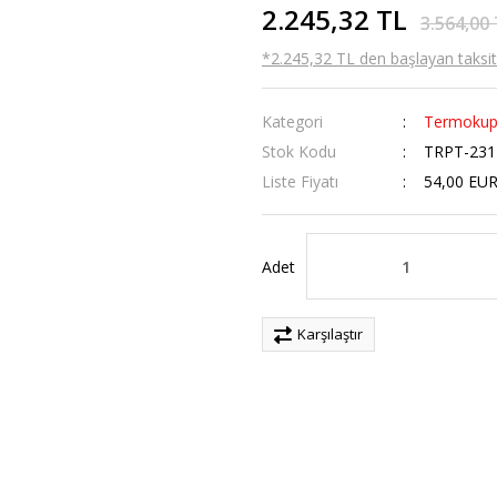
2.245,32 TL
3.564,00
*2.245,32 TL den başlayan taksitl
Kategori
Termokup
Stok Kodu
TRPT-231
Liste Fiyatı
54,00 EU
Adet
Karşılaştır