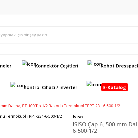
meleri
Konnektör Çeşitleri
Robot Dresspac
Kontrol Cihazı / inverter
E-Katalog
0 mm Dalma, PT-100 Tip 1/2 Rakorlu Termokupl TRPT-231-6-500-1/2
Isıso
ISISO Çap 6, 500 mm Dal
6-500-1/2