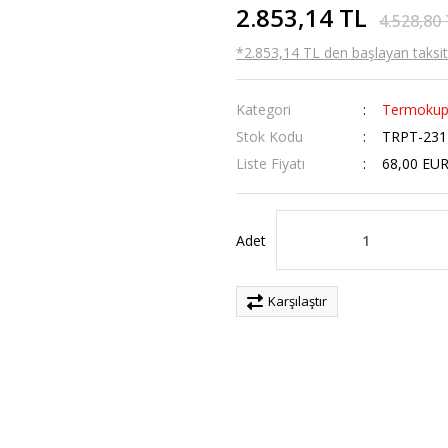
2.853,14 TL
4.528,80
*2.853,14 TL den başlayan taksitl
Kategori
Termokup
Stok Kodu
TRPT-231
Liste Fiyatı
68,00 EU
Adet
Karşılaştır