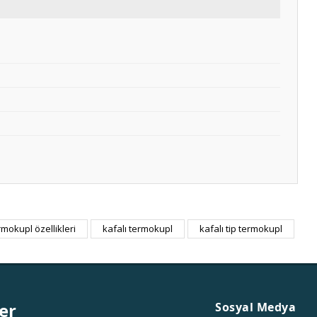
rmokupl özellikleri
kafalı termokupl
kafalı tip termokupl
er
Sosyal Medya