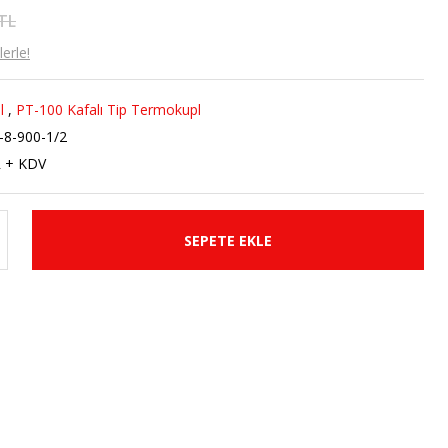
 TL
erle!
l
,
PT-100 Kafalı Tip Termokupl
-8-900-1/2
R + KDV
SEPETE EKLE