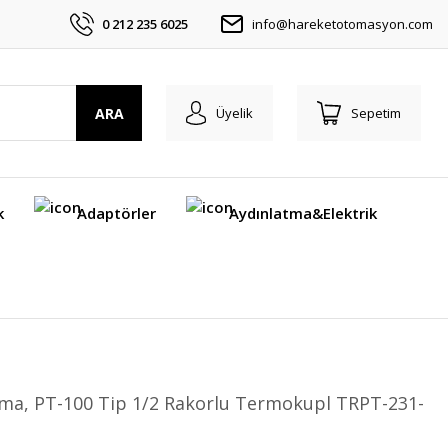
0 212 235 6025
info@hareketotomasyon.com
ARA
Üyelik
Sepetim
k
Adaptörler
Aydınlatma&Elektrik
ma, PT-100 Tip 1/2 Rakorlu Termokupl TRPT-231-