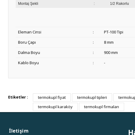
Montaj Şekli
:
1/2 Rakorlu
Eleman Cinsi
:
PT-100 Tipi
Boru Çapı
:
8 mm
Dalma Boyu
:
900 mm
Kablo Boyu
:
-
Etiketler :
termokupl fiyat
termokupl tipleri
termokupl
termokupl karaköy
termokupl firmaları
H
İletişim