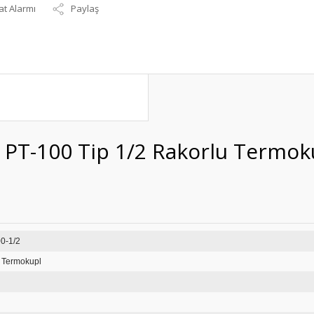
at Alarmı
Paylaş
 PT-100 Tip 1/2 Rakorlu Termok
-231-8-900-1/2
i Termokupl