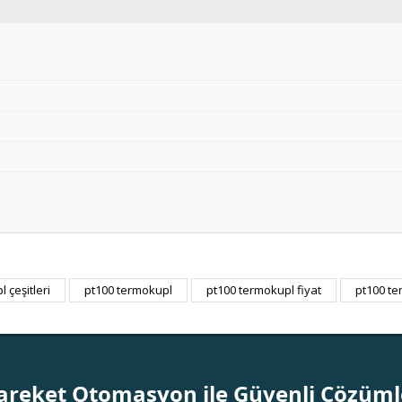
 çeşitleri
pt100 termokupl
pt100 termokupl fiyat
pt100 te
Bu ürüne ilk yorumu siz yapın!
Yorum Yaz
areket Otomasyon ile Güvenli Çözüml