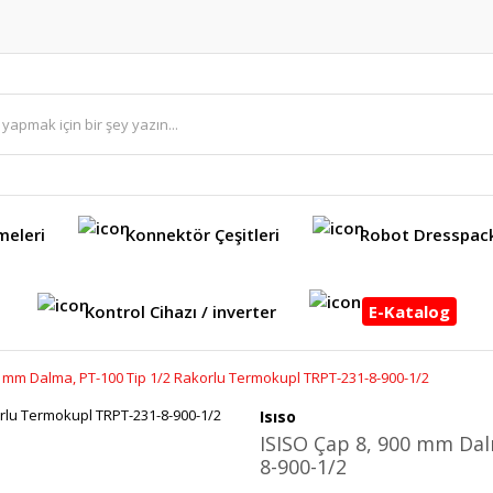
meleri
Konnektör Çeşitleri
Robot Dresspac
Kontrol Cihazı / inverter
E-Katalog
0 mm Dalma, PT-100 Tip 1/2 Rakorlu Termokupl TRPT-231-8-900-1/2
Isıso
ISISO Çap 8, 900 mm Dal
8-900-1/2