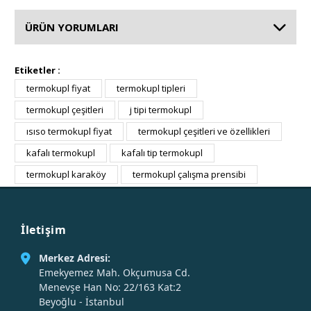
ÜRÜN YORUMLARI
Etiketler :
termokupl fiyat
termokupl tipleri
termokupl çeşitleri
j tipi termokupl
ısıso termokupl fiyat
termokupl çeşitleri ve özellikleri
kafalı termokupl
kafalı tip termokupl
termokupl karaköy
termokupl çalışma prensibi
İletişim
Merkez Adresi:
Emekyemez Mah. Okçumusa Cd.
Menevşe Han No: 22/163 Kat:2
Beyoğlu - İstanbul