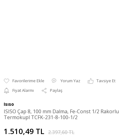
Yorum Yaz
Tavsiye Et
Fiyat Alarmı
Paylaş
Isıso
ISISO Çap 8, 100 mm Dalma, Fe-Const 1/2 Rakorlu
Termokupl TCFK-231-8-100-1/2
1.510,49 TL
2.397,60 TL