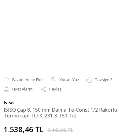
Yorum Yaz
Tavsiye Et
Fiyat Alarmı
Paylaş
Isıso
ISISO Çap 8, 150 mm Dalma, Fe-Const 1/2 Rakorlu
Termokupl TCFK-231-8-150-1/2
1.538,46 TL
2.442,00 TL