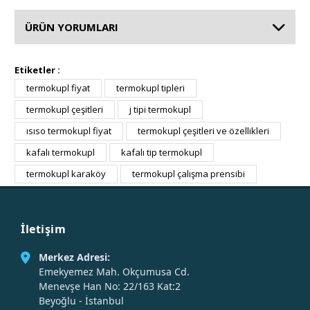
ÜRÜN YORUMLARI
Etiketler :
termokupl fiyat
termokupl tipleri
termokupl çeşitleri
j tipi termokupl
ısıso termokupl fiyat
termokupl çeşitleri ve özellikleri
kafalı termokupl
kafalı tip termokupl
termokupl karaköy
termokupl çalışma prensibi
İletişim
Merkez Adresi:
Emekyemez Mah. Okçumusa Cd.
Menevşe Han No: 22/163 Kat:2
Beyoğlu - İstanbul