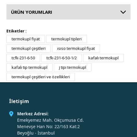
ÜRÜN YORUMLARI
Etiketler :
termokupl fiyat
termokupl tipleri
termokupl çeşitleri
ısıso termokupl fiyat
tcfk-231-6-50
tcfk-231-6-50-1/2
kafalı termokupl
kafalı tip termokupl
j tipi termokupl
termokupl çeşitleri ve özellikleri
İletişim
Merkez Adresi:
Emekyemez Mah. Okçumusa Cd.
Menevşe Han No: 22/163 Kat:2
Beyoğlu - İstanbul