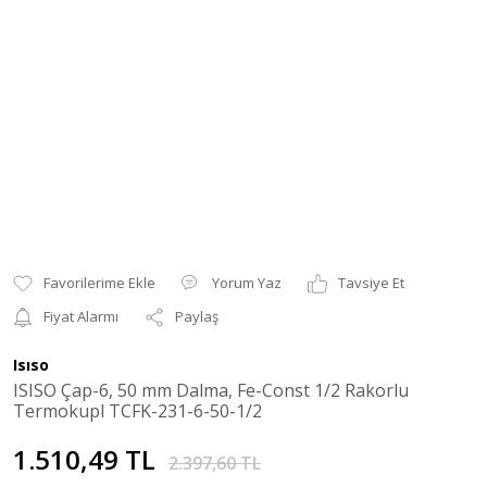
Yorum Yaz
Tavsiye Et
Fiyat Alarmı
Paylaş
Isıso
ISISO Çap-6, 50 mm Dalma, Fe-Const 1/2 Rakorlu
Termokupl TCFK-231-6-50-1/2
1.510,49 TL
2.397,60 TL