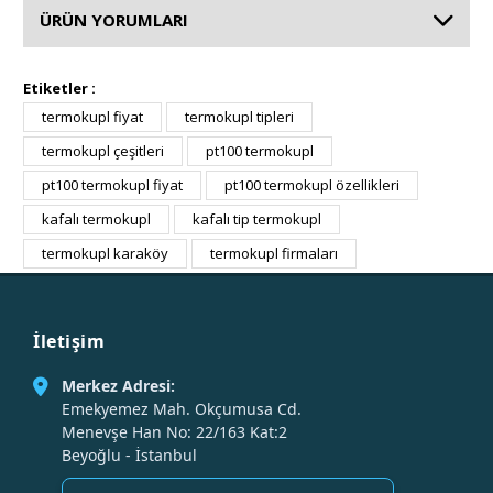
ÜRÜN YORUMLARI
Etiketler :
termokupl fiyat
termokupl tipleri
termokupl çeşitleri
pt100 termokupl
pt100 termokupl fiyat
pt100 termokupl özellikleri
kafalı termokupl
kafalı tip termokupl
termokupl karaköy
termokupl firmaları
İletişim
Merkez Adresi:
Emekyemez Mah. Okçumusa Cd.
Menevşe Han No: 22/163 Kat:2
Beyoğlu - İstanbul