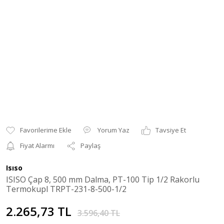
Yorum Yaz
Tavsiye Et
Fiyat Alarmı
Paylaş
Isıso
ISISO Çap 8, 500 mm Dalma, PT-100 Tip 1/2 Rakorlu
Termokupl TRPT-231-8-500-1/2
2.265,73 TL
3.596,40 TL