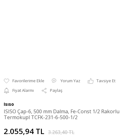
Yorum Yaz
Tavsiye Et
Fiyat Alarmı
Paylaş
Isıso
ISISO Çap-6, 500 mm Dalma, Fe-Const 1/2 Rakorlu
Termokupl TCFK-231-6-500-1/2
2.055,94 TL
3.263,40 TL