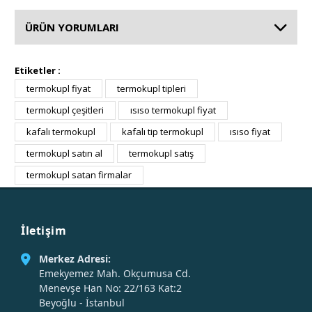
ÜRÜN YORUMLARI
Etiketler :
termokupl fiyat
termokupl tipleri
termokupl çeşitleri
ısıso termokupl fiyat
kafalı termokupl
kafalı tip termokupl
ısıso fiyat
termokupl satın al
termokupl satış
termokupl satan firmalar
İletişim
Merkez Adresi:
Emekyemez Mah. Okçumusa Cd.
Menevşe Han No: 22/163 Kat:2
Beyoğlu - İstanbul