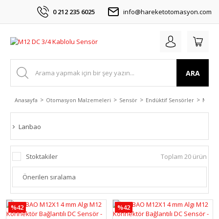
0 212 235 6025
info@hareketotomasyon.com
ARA
Anasayfa
Otomasyon Malzemeleri
Sensör
Endüktif Sensörler
M12 D
Lanbao
Stoktakiler
Toplam 20 ürün
%42
%42