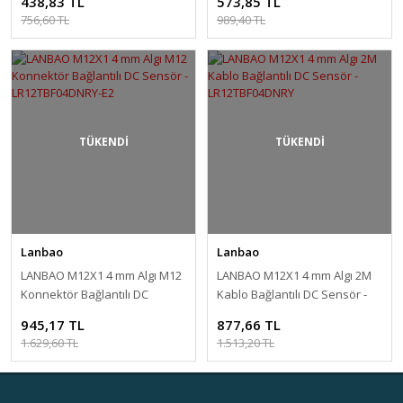
438,83 TL
573,85 TL
756,60 TL
989,40 TL
TÜKENDİ
TÜKENDİ
Lanbao
Lanbao
LANBAO M12X1 4 mm Algı M12
LANBAO M12X1 4 mm Algı 2M
Konnektör Bağlantılı DC
Kablo Bağlantılı DC Sensör -
Sensör - LR12TBF04DNRY-E2
LR12TBF04DNRY
945,17 TL
877,66 TL
1.629,60 TL
1.513,20 TL