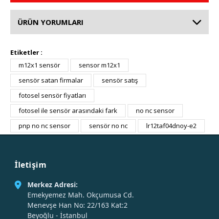
ÜRÜN YORUMLARI
Etiketler :
m12x1 sensör
sensor m12x1
sensör satan firmalar
sensör satış
fotosel sensör fiyatları
fotosel ile sensör arasındaki fark
no nc sensor
pnp no nc sensor
sensör no nc
lr12taf04dnoy-e2
İletişim
Merkez Adresi:
Emekyemez Mah. Okçumusa Cd.
Menevşe Han No: 22/163 Kat:2
Beyoğlu - İstanbul