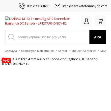
0 212 235 6025
info@hareketotomasyon.com
ARA
Anasayfa
Otomasyon Malzemeleri
Sensör
Endüktif Sensörler
M12 DC 
%42