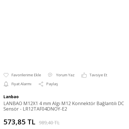
Yorum Yaz
Tavsiye Et
Fiyat Alarmı
Paylaş
Lanbao
LANBAO M12X1 4 mm Algı M12 Konnektör Bağlantılı DC
Sensör - LR12TAF04DNOY-E2
573,85 TL
989,40 TL