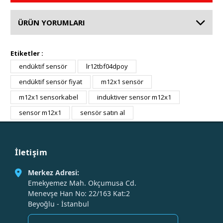
ÜRÜN YORUMLARI
Etiketler :
endüktif sensör
lr12tbf04dpoy
endüktif sensör fiyat
m12x1 sensör
m12x1 sensorkabel
induktiver sensor m12x1
sensor m12x1
sensör satın al
İletişim
Merkez Adresi:
Emekyemez Mah. Okçumusa Cd.
Menevşe Han No: 22/163 Kat:2
Beyoğlu - İstanbul