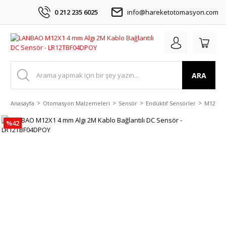
0 212 235 6025
info@hareketotomasyon.com
ARA
Anasayfa
Otomasyon Malzemeleri
Sensör
Endüktif Sensörler
M12 DC 
%42