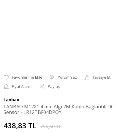
Yorum Yaz
Tavsiye Et
Fiyat Alarmı
Paylaş
Lanbao
LANBAO M12X1 4 mm Algı 2M Kablo Bağlantılı DC
Sensör - LR12TBF04DPOY
438,83 TL
756,60 TL