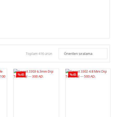
Toplam 416 ürün
%45
%45