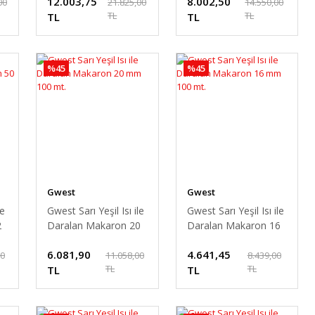
12.003,75
8.002,50
00
21.825,00
14.550,00
TL
TL
TL
TL
%45
%45
Gwest
Gwest
le
Gwest Sarı Yeşil Isı ile
Gwest Sarı Yeşil Isı ile
2
Daralan Makaron 20
Daralan Makaron 16
mm 100 mt.
mm 100 mt.
6.081,90
4.641,45
00
11.058,00
8.439,00
TL
TL
TL
TL