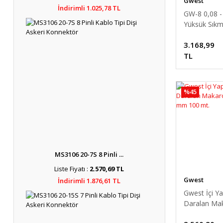
Gwest
İndirimli 1.025,78 TL
GW-8 0,08 
Yüksük Sıkm
(4 Köşe)
3.168,99
TL
%45
MS3106 20-7S 8 Pinli ...
Liste Fiyatı :
2.570,69 TL
Gwest
İndirimli 1.876,61 TL
Gwest İçi Ya
Daralan Ma
4.8/1.5 mm 