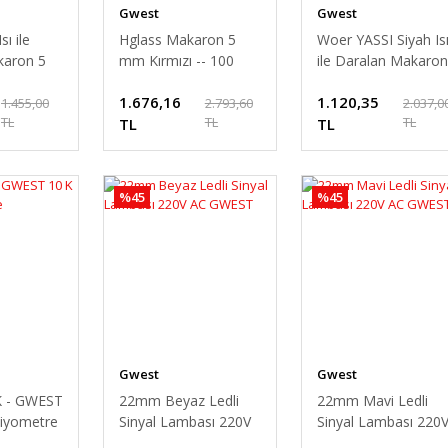
Gwest
Gwest
ı ile
Hglass Makaron 5
Woer YASSI Siyah Is
karon 5
mm Kırmızı -- 100
ile Daralan Makaro
Metre
7 mm 100 Mt.
1.676,16
1.120,35
1.455,00
2.793,60
2.037,0
TL
TL
TL
TL
TL
%45
%45
Gwest
Gwest
K - GWEST
22mm Beyaz Ledli
22mm Mavi Ledli
iyometre
Sinyal Lambası 220V
Sinyal Lambası 220
AC GWEST
AC GWEST