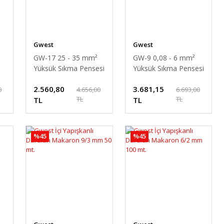
Gwest
Gwest
GW-17 25 - 35 mm²
GW-9 0,08 - 6 mm²
Yüksük Sıkma Pensesi
Yüksük Sıkma Pensesi
(6 Köşe)
2.560,80
3.681,15
0
4.656,00
6.693,00
TL
TL
TL
TL
%45
%45