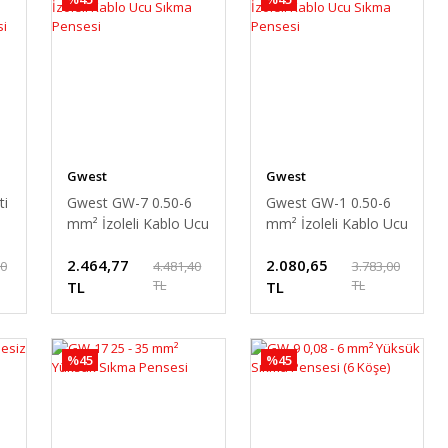
Gwest
Gwest
ti
Gwest GW-7 0.50-6
Gwest GW-1 0.50-6
mm² İzoleli Kablo Ucu
mm² İzoleli Kablo Ucu
Sıkma Pensesi
Sıkma Pensesi
2.464,77
2.080,65
00
4.481,40
3.783,00
TL
TL
TL
TL
%45
%45