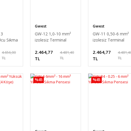
Gwest
Gwest
13
GW-12 1,0-10 mm²
GW-11 0,50-6 mm²
Ucu Sıkma
izolesiz Terminal
izolesiz Terminal
Sıkma Pensesi
Sıkma Pensesi
2.464,77
2.464,77
4.656,00
4.481,40
4.481,4
TL
TL
TL
TL
TL
%45
%45