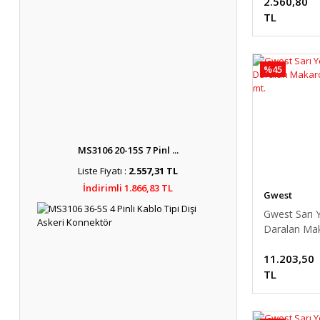
2.560,80
TL
%45
MS3106 20-15S 7 Pinl ...
Liste Fiyatı :
2.557,31 TL
İndirimli 1.866,83 TL
Gwest
Gwest Sarı Ye
Daralan Ma
mm 50 mt.
11.203,50
TL