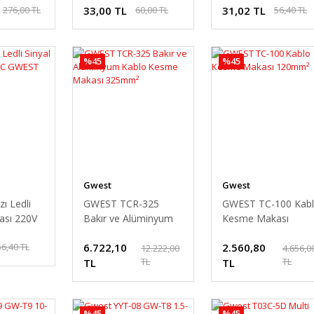
33,00 TL
31,02 TL
276,00 TL
60,00 TL
56,40 TL
%45
%45
Gwest
Gwest
ı Ledli
GWEST TCR-325
GWEST TC-100 Kab
ası 220V
Bakır ve Alüminyum
Kesme Makası
Kablo Kesme Makası
120mm²
6.722,10
2.560,80
56,40 TL
325mm²
12.222,00
4.656,0
TL
TL
TL
TL
%45
%45