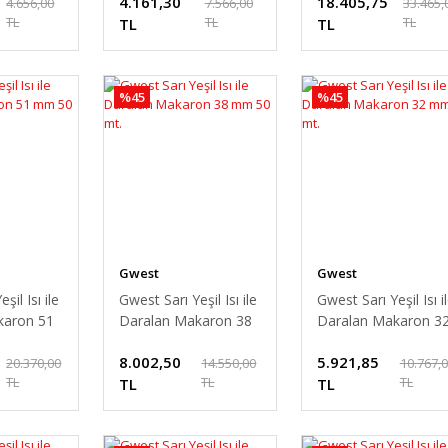
4.161,30
18.405,75
4.656,00
7.566,00
33.465,
TL
TL
TL
TL
TL
%45
%45
Gwest
Gwest
şil Isı ile
Gwest Sarı Yeşil Isı ile
Gwest Sarı Yeşil Isı i
karon 51
Daralan Makaron 38
Daralan Makaron 3
mm 50 mt.
mm 50 mt.
8.002,50
5.921,85
20.370,00
14.550,00
10.767,
TL
TL
TL
TL
TL