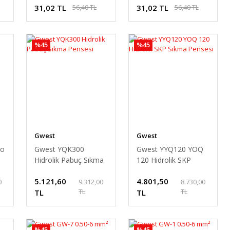
31,02 TL
31,02 TL
56,40 TL
56,40 TL
%45
%45
Gwest
Gwest
lo
Gwest YQK300
Gwest YYQ120 YOQ
Hidrolik Pabuç Sıkma
120 Hidrolik SKP
Pensesi
Sıkma Pensesi
5.121,60
4.801,50
0
9.312,00
8.730,00
TL
TL
TL
TL
%45
%45