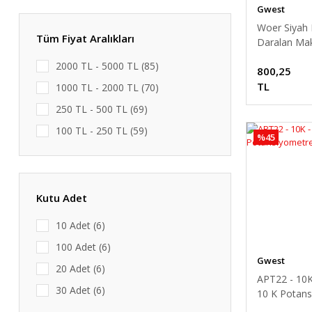
Gwest
Woer Siyah Is
Tüm Fiyat Aralıkları
Daralan Ma
mm 100 Mt.
2000 TL - 5000 TL (85)
800,25
TL
1000 TL - 2000 TL (70)
250 TL - 500 TL (69)
100 TL - 250 TL (59)
%45
500 TL - 1000 TL (56)
5000 TL ve üzeri (45)
1 TL - 100 TL (25)
Kutu Adet
1 TL ve altı (7)
10 Adet (6)
100 Adet (6)
Gwest
20 Adet (6)
APT22 - 10
30 Adet (6)
10 K Potans
40 Adet (6)