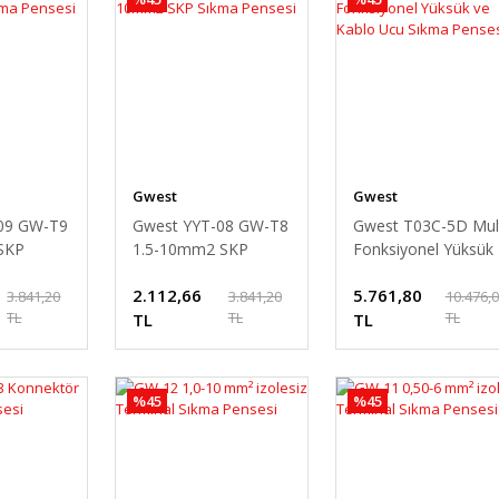
Gwest
Gwest
09 GW-T9
Gwest YYT-08 GW-T8
Gwest T03C-5D Mul
SKP
1.5-10mm2 SKP
Fonksiyonel Yüksük
si
Sıkma Pensesi
ve Kablo Ucu Sıkma
2.112,66
5.761,80
Pensesi
3.841,20
3.841,20
10.476,
TL
TL
TL
TL
TL
%45
%45