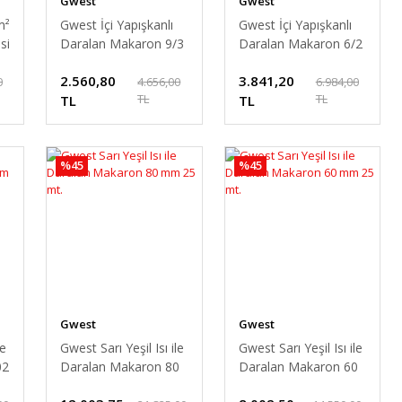
Gwest
Gwest
m²
Gwest İçi Yapışkanlı
Gwest İçi Yapışkanlı
si
Daralan Makaron 9/3
Daralan Makaron 6/2
mm 50 mt.
mm 100 mt.
2.560,80
3.841,20
0
4.656,00
6.984,00
TL
TL
TL
TL
%45
%45
Gwest
Gwest
le
Gwest Sarı Yeşil Isı ile
Gwest Sarı Yeşil Isı ile
02
Daralan Makaron 80
Daralan Makaron 60
mm 25 mt.
mm 25 mt.