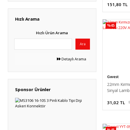
151,80 TL
50 Adet (6)
60 Adet (6)
Hızlı Arama
%45
70 Adet (6)
Hızlı Ürün Arama
80 Adet (6)
Ara
90 Adet (6)
Detaylı Arama
Gwest
22mm Kırmız
Sponsor Ürünler
Sinyal Lamb
AC GWEST
31,02 TL
%45