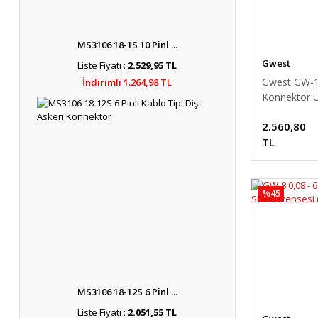
MS3106 18-1S 10 Pinl ...
Gwest
Liste Fiyatı :
2.529,95 TL
Gwest GW-
İndirimli 1.264,98 TL
Konnektör 
Pensesi
2.560,80
TL
%45
MS3106 18-12S 6 Pinl ...
Liste Fiyatı :
2.051,55 TL