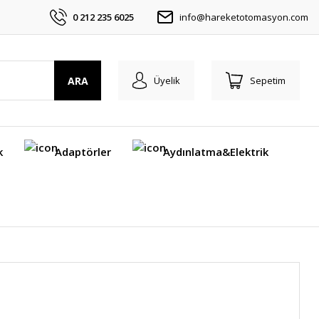
0 212 235 6025
info@hareketotomasyon.com
ARA
Üyelik
Sepetim
k
Adaptörler
Aydınlatma&Elektrik