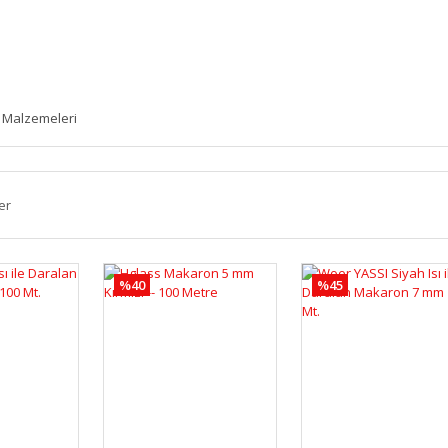
Malzemeleri
er
%40
%45