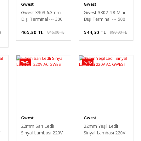
Gwest
Gwest
ı
Gwest 3303 6.3mm
Gwest 3302 4.8 Mini
n
Dişi Terminal --- 300
Dişi Terminal --- 500
AD.
AD.
465,30 TL
544,50 TL
846,00 TL
990,00 TL
0
%45
%45
Gwest
Gwest
22mm Sarı Ledli
22mm Yeşil Ledli
V
Sinyal Lambası 220V
Sinyal Lambası 220V
AC GWEST
AC GWEST