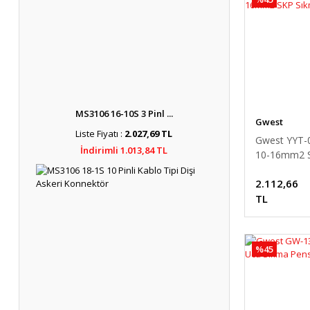
MS3106 16-10S 3 Pinl ...
Gwest
Liste Fiyatı :
2.027,69 TL
Gwest YYT-
İndirimli 1.013,84 TL
10-16mm2 
Sıkma Pense
2.112,66
TL
%45