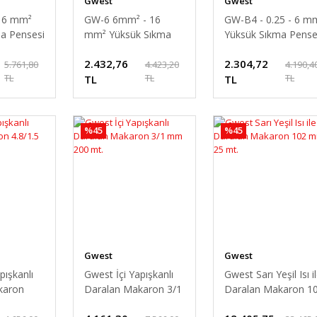
Gwest
Gwest
- 6 mm²
GW-6 6mm² - 16
GW-B4 - 0.25 - 6 m
a Pensesi
mm² Yüksük Sıkma
Yüksük Sıkma Pense
Pensesi
2.432,76
2.304,72
5.761,80
4.423,20
4.190,4
TL
TL
TL
TL
TL
%45
%45
Gwest
Gwest
pışkanlı
Gwest İçi Yapışkanlı
Gwest Sarı Yeşil Isı i
karon
Daralan Makaron 3/1
Daralan Makaron 1
100 mt.
mm 200 mt.
mm 25 mt.