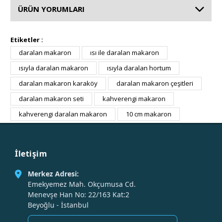
ÜRÜN YORUMLARI
Etiketler :
daralan makaron
ısı ile daralan makaron
ısıyla daralan makaron
ısıyla daralan hortum
daralan makaron karaköy
daralan makaron çeşitleri
daralan makaron seti
kahverengi makaron
kahverengi daralan makaron
10 cm makaron
İletişim
Merkez Adresi:
Emekyemez Mah. Okçumusa Cd.
Menevşe Han No: 22/163 Kat:2
Beyoğlu - İstanbul