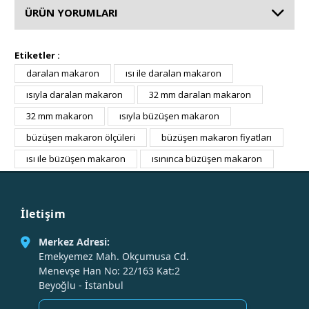
ÜRÜN YORUMLARI
Etiketler :
daralan makaron
ısı ile daralan makaron
ısıyla daralan makaron
32 mm daralan makaron
32 mm makaron
ısıyla büzüşen makaron
büzüşen makaron ölçüleri
büzüşen makaron fiyatları
ısı ile büzüşen makaron
ısınınca büzüşen makaron
İletişim
Merkez Adresi:
Emekyemez Mah. Okçumusa Cd.
Menevşe Han No: 22/163 Kat:2
Beyoğlu - İstanbul