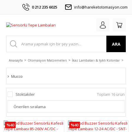
0 212 235 6025
info@hareketotomasyon.com
ARA
Anasayfa
Otomasyon Malzemeleri
İkaz Lambaları & Işıklı Kolonlar
Tepe
Mucco
Stoktakiler
Toplam 16 ürün
%40
%40