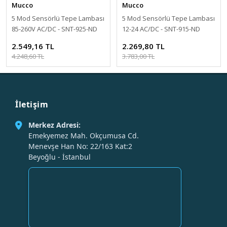
Mucco
Mucco
5 Mod Sensörlü Tepe Lambası
5 Mod Sensörlü Tepe Lambası
85-260V AC/DC - SNT-925-ND
12-24 AC/DC - SNT-915-ND
2.549,16 TL
2.269,80 TL
4.248,60 TL
3.783,00 TL
İletişim
Merkez Adresi:
Emekyemez Mah. Okçumusa Cd.
Menevşe Han No: 22/163 Kat:2
Beyoğlu - İstanbul