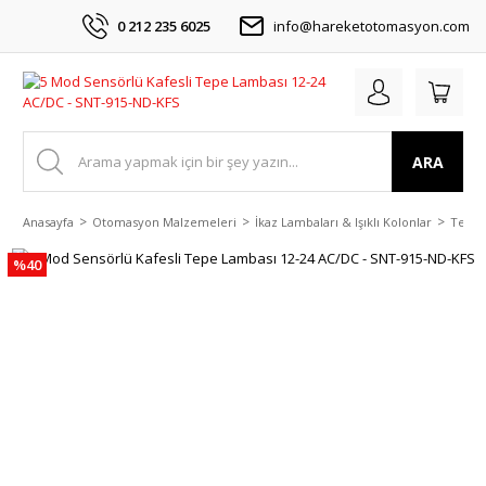
0 212 235 6025
info@hareketotomasyon.com
ARA
Anasayfa
Otomasyon Malzemeleri
İkaz Lambaları & Işıklı Kolonlar
Tepe 
%40