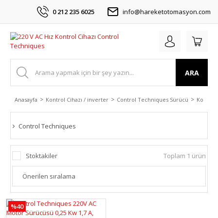
0 212 235 6025
info@hareketotomasyon.com
ARA
Anasayfa
Kontrol Cihazı / inverter
Control Techniques Sürücü
Kontrol
Control Techniques
Stoktakiler
Toplam 1 ürün
%40