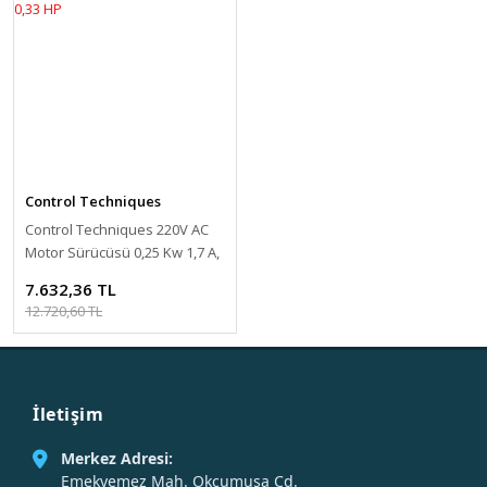
Control Techniques
Control Techniques 220V AC
Motor Sürücüsü 0,25 Kw 1,7 A,
0,33 HP
7.632,36 TL
12.720,60 TL
İletişim
Merkez Adresi:
Emekyemez Mah. Okçumusa Cd.