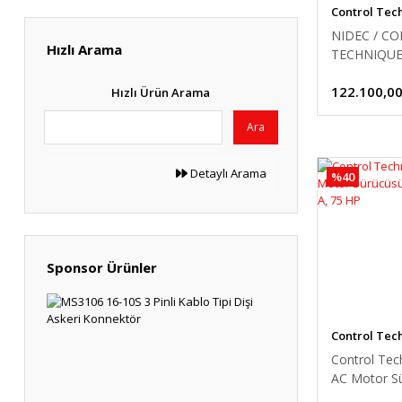
Control Tec
NIDEC / C
Hızlı Arama
TECHNIQUE
MENTOR MP
122.100,00
25Amp 9kW
Hızlı Ürün Arama
QUADRANT
Ara
INDUSTRIA
DRIVE
Detaylı Arama
%40
Sponsor Ürünler
Control Tec
Control Tec
AC Motor S
45 Kw 100,0