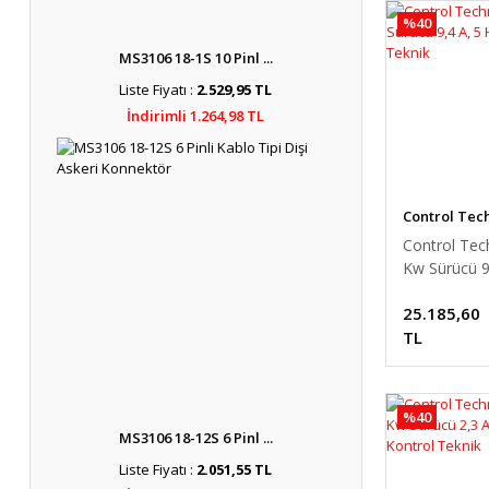
%40
MS3106 18-1S 10 Pinl ...
Liste Fiyatı :
2.529,95 TL
İndirimli 1.264,98 TL
Control Tec
Control Tec
Kw Sürücü 9
HP Kontrol 
25.185,60
TL
%40
MS3106 18-12S 6 Pinl ...
Liste Fiyatı :
2.051,55 TL