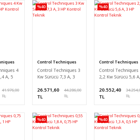
%40
%40
hniques
Control Techniques
Control Techniques
hniques 4
Control Techniques 3
Control Techniques
,4 A, 5
Kw Sürücü 7,3 A, 3
2,2 Kw Sürücü 5,6 A
Teknik
HP Kontrol Teknik
3 HP Kontrol Teknik
26.571,60
20.552,40
41.976,00
44.286,00
34.254,
TL
TL
TL
TL
TL
%40
%40