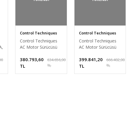
Control Techniques
Control Techniques
Control Techniques
Control Techniques
A,
AC Motor Sürücüsü
AC Motor Sürücüsü
ik
90Kw 200 A, 150 HP
110 Kw 224 A, 150
380.793,60
399.841,20
HP
00
634.656,00
666.402,00
TL
TL
TL
TL