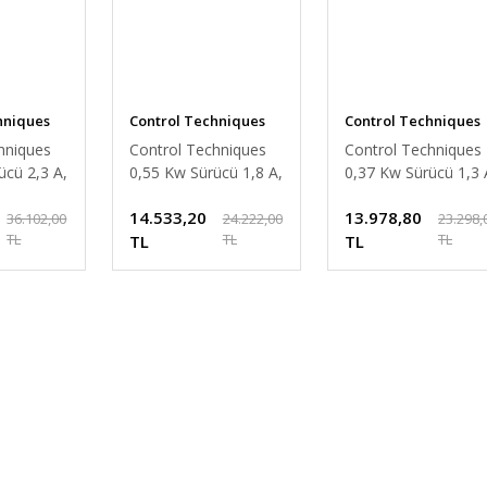
hniques
Control Techniques
Control Techniques
hniques
Control Techniques
Control Techniques
ücü 2,3 A,
0,55 Kw Sürücü 1,8 A,
0,37 Kw Sürücü 1,3 
l Teknik
0,75 HP Kontrol
0,5 HP Kontrol Tekn
14.533,20
13.978,80
Teknik
36.102,00
24.222,00
23.298,
TL
TL
TL
TL
TL