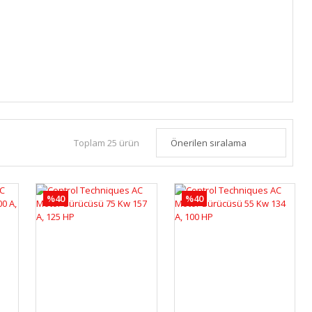
Toplam 25 ürün
%40
%40