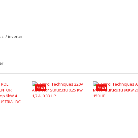
zı / inverter
er
%40
%40