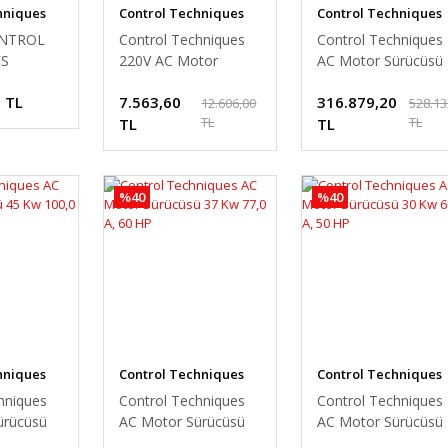
hniques
Control Techniques
Control Techniques
ONTROL
Control Techniques
Control Techniques
S
220V AC Motor
AC Motor Sürücüsü
25A4R –
Sürücüsü 0,25 Kw 1,7
90Kw 200 A, 150 H
 TL
7.563,60
316.879,20
 4
A, 0,33 HP
12.606,00
528.13
TL
TL
TL
TL
L DC
%40
%40
hniques
Control Techniques
Control Techniques
hniques
Control Techniques
Control Techniques
ürücüsü
AC Motor Sürücüsü
AC Motor Sürücüsü
 A, 75 HP
37 Kw 77,0 A, 60 HP
30 Kw 66,0 A, 50 H