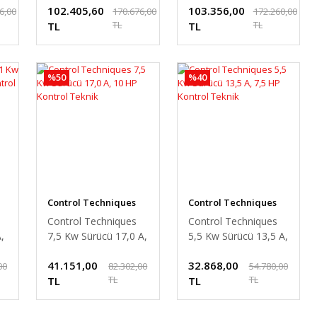
102.405,60
103.356,00
Teknik
6,00
170.676,00
172.260,00
TL
TL
TL
TL
%50
%40
Control Techniques
Control Techniques
Control Techniques
Control Techniques
,
7,5 Kw Sürücü 17,0 A,
5,5 Kw Sürücü 13,5 A,
k
10 HP Kontrol Teknik
7,5 HP Kontrol Teknik
41.151,00
32.868,00
00
82.302,00
54.780,00
TL
TL
TL
TL