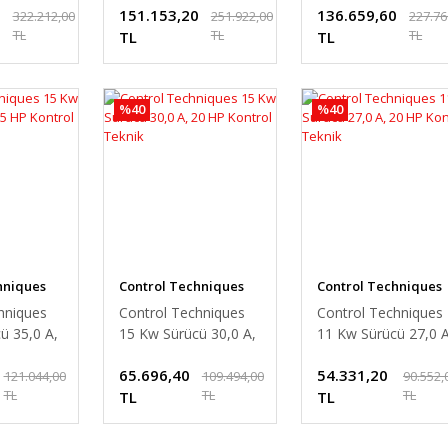
0
151.153,20
136.659,60
322.212,00
251.922,00
227.76
TL
TL
TL
TL
TL
%40
%40
hniques
Control Techniques
Control Techniques
hniques
Control Techniques
Control Techniques
ü 35,0 A,
15 Kw Sürücü 30,0 A,
11 Kw Sürücü 27,0 A
ol Teknik
20 HP Kontrol Teknik
20 HP Kontrol Tekni
65.696,40
54.331,20
121.044,00
109.494,00
90.552,
TL
TL
TL
TL
TL