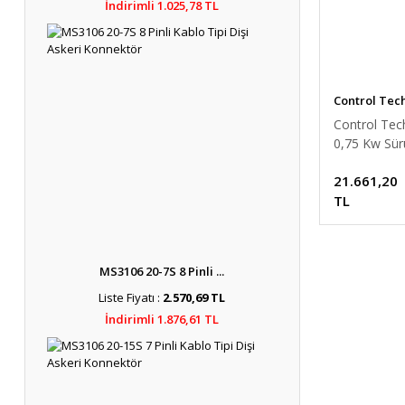
İndirimli 1.025,78 TL
Control Tec
Control Tec
0,75 Kw Sür
1 HP Kontro
21.661,20
TL
MS3106 20-7S 8 Pinli ...
Liste Fiyatı :
2.570,69 TL
İndirimli 1.876,61 TL