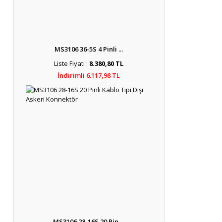
MS3106 36-5S 4 Pinli ...
Liste Fiyatı :
8.380,80 TL
İndirimli 6.117,98 TL
MS3106 28-16S 20 Pin ...