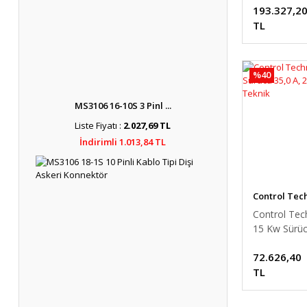
193.327,2
TL
%40
MS3106 16-10S 3 Pinl ...
Liste Fiyatı :
2.027,69 TL
İndirimli 1.013,84 TL
Control Tec
Control Tec
15 Kw Sürüc
25 HP Kontr
72.626,40
TL