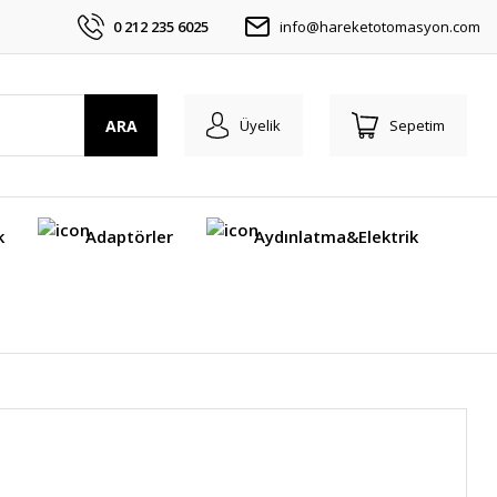
0 212 235 6025
info@hareketotomasyon.com
ARA
Üyelik
Sepetim
k
Adaptörler
Aydınlatma&Elektrik