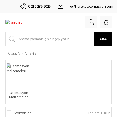
0 212 235 6025
info@hareketotomasyon.com
ARA
Anasayfa
Fairchild
Otomasyon
Malzemeleri
Stoktakiler
Toplam 1 ürün