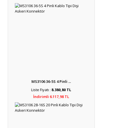
MS3106 36-5S 4 Pinli ...
Liste Fiyatı :
8.380,80 TL
İndirimli 6.117,98 TL