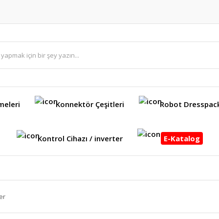
meleri
Konnektör Çeşitleri
Robot Dresspac
Kontrol Cihazı / inverter
E-Katalog
er