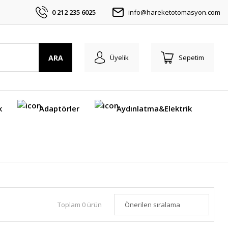
0 212 235 6025
info@hareketotomasyon.com
ARA
Üyelik
Sepetim
k
Adaptörler
Aydınlatma&Elektrik
Toplam 0 ürün