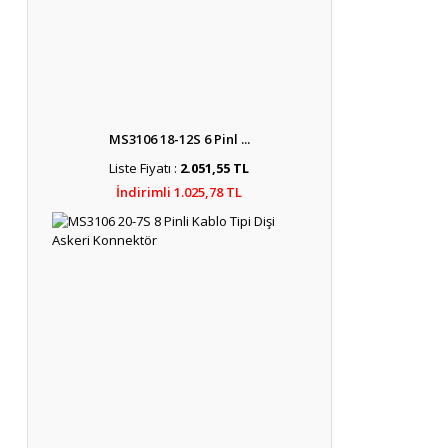
MS3106 18-12S 6 Pinl ...
Liste Fiyatı :
2.051,55 TL
İndirimli 1.025,78 TL