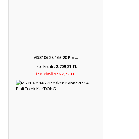
MS3106 28-16S 20 Pin ...
Liste Fiyatı :
2.709,21 TL
İndirimli 1.977,72 TL