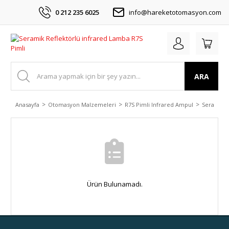
0 212 235 6025
info@hareketotomasyon.com
ARA
Anasayfa
Otomasyon Malzemeleri
R7S Pimli Infrared Ampul
Seramik R
Ürün Bulunamadı.