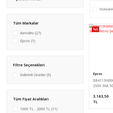
Stoktakil
Tüm Markalar
%5
Aerodev (27)
Epcos (1)
Filtre Seçenekleri
Epcos
İndirimli Ürünler (9)
B84113H00
250V 36A 5
Şebeke Filtr
3.163,50
Tüm Fiyat Aralıkları
TL
1000 TL - 2000 TL (11)