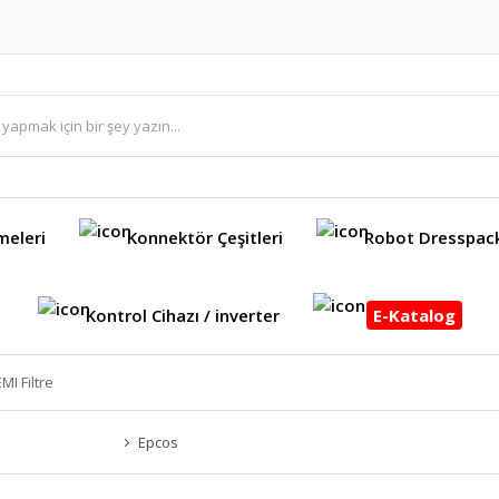
meleri
Konnektör Çeşitleri
Robot Dresspac
Kontrol Cihazı / inverter
E-Katalog
I Filtre
Epcos