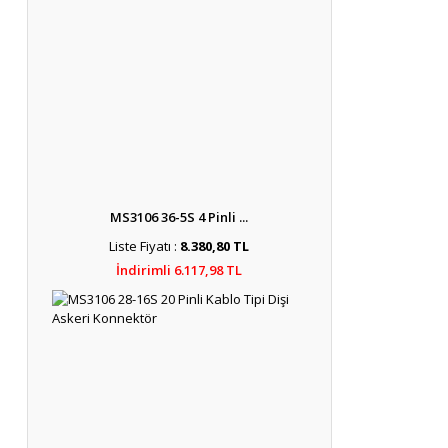
MS3106 36-5S 4 Pinli ...
Liste Fiyatı :
8.380,80 TL
İndirimli 6.117,98 TL