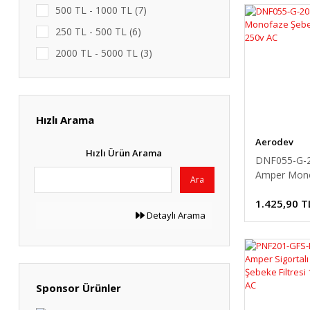
500 TL - 1000 TL (7)
250 TL - 500 TL (6)
2000 TL - 5000 TL (3)
5000 TL ve üzeri (1)
Hızlı Arama
Aerodev
Hızlı Ürün Arama
DNF055-G-2
Amper Mon
Ara
Şebeke EMI F
1.425,90 T
250v AC
Detaylı Arama
Sponsor Ürünler