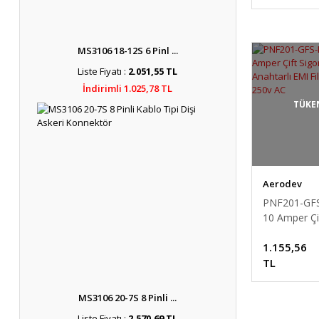
MS3106 18-12S 6 Pinl ...
Liste Fiyatı :
2.051,55 TL
İndirimli 1.025,78 TL
TÜKE
Aerodev
PNF201-GF
10 Amper Çi
Sigortalı An
1.155,56
Filtre 120v 
TL
MS3106 20-7S 8 Pinli ...
Liste Fiyatı :
2.570,69 TL