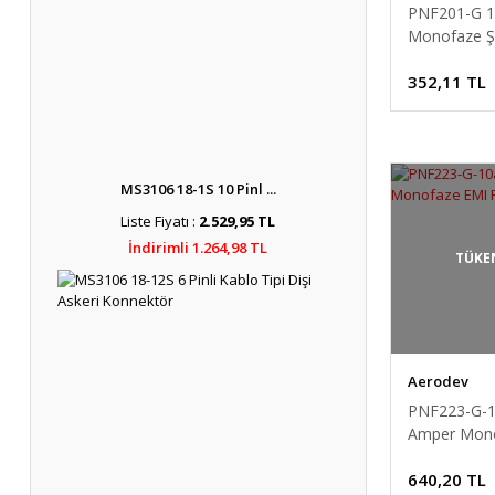
PNF201-G 1
Monofaze Ş
Filtresi 120v
352,11 TL
AC
MS3106 18-1S 10 Pinl ...
Liste Fiyatı :
2.529,95 TL
İndirimli 1.264,98 TL
TÜKE
Aerodev
PNF223-G-1
Amper Mon
EMI Filtre 2
640,20 TL