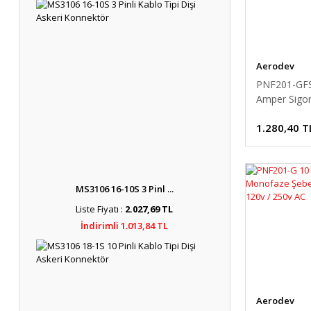
Aerodev
PNF201-GFS
Amper Sigort
Anahtarlı Ş
1.280,40 T
Filtresi 120v
AC
MS3106 16-10S 3 Pinl ...
Liste Fiyatı :
2.027,69 TL
İndirimli 1.013,84 TL
Aerodev