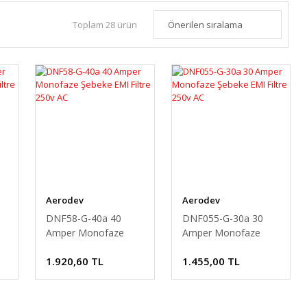
Toplam 28 ürün
Aerodev
Aerodev
DNF58-G-40a 40
DNF055-G-30a 30
Amper Monofaze
Amper Monofaze
Şebeke EMI Filtre
Şebeke EMI Filtre
1.920,60 TL
1.455,00 TL
250v AC
250v AC