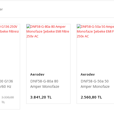
er
Aerodev
Aerodev
00 G136
DNF58-G-80a 80
DNF58-G-50a 50
0/60 Hz
Amper Monofaze
Amper Monofaze
esi
Şebeke EMI Filtre
Şebeke EMI Filtre
3.841,20 TL
2.560,80 TL
250v AC
250v AC
3.330,00
TL