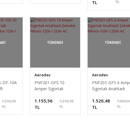
TL
TL
NDİ
TÜKENDİ
TÜKENDİ
Aerodev
Aerodev
S-DF-10A
PNF201-GFS 10
PNF201-GFS 6 Amp
ft
Amper Sigortalı
Sigortalı Anahtarlı
ahtarlı EMI
Anahtarlı Şebeke
Şebeke Filtresi 120v 
1.155,56
1.520,48
/ 250v AC
Filtresi 120v / 250v
250v AC
1.216,38
1.216,38
1.600,5
TL
TL
TL
AC
TL
TL