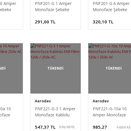
0 Amper
PNF201-G 1 Amper
PNF201-G 6 Amper
ebeke
Monofaze Şebeke
Monofaze Şebeke
 / 250v
Filtresi 120v / 250v
Filtresi 120v / 250v
291,00 TL
320,10 TL
AC
AC
NDİ
TÜKENDİ
TÜKENDİ
Aerodev
Aerodev
0a 10
PNF221-G-3 1 Amper
PNF221-G-10a 10
ofaze
Monofaze Kablolu
Amper Monofaze
50v AC
EMI Filtre 120v / 250v
Kablolu EMI Filtre
547,37 TL
985,27
576,18 TL
AC
120v / 250v AC
1.037,12