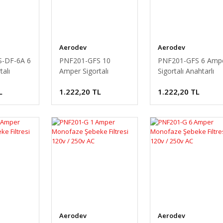
Aerodev
Aerodev
-DF-6A 6
PNF201-GFS 10
PNF201-GFS 6 Amp
alı
Amper Sigortalı
Sigortalı Anahtarlı
ebeke
Anahtarlı Şebeke
Şebeke Filtresi 120v 
L
1.222,20 TL
1.222,20 TL
 / 250v
Filtresi 120v / 250v
250v AC
AC
Aerodev
Aerodev