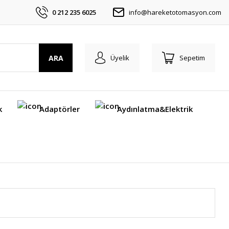
0 212 235 6025
info@hareketotomasyon.com
ARA
Üyelik
Sepetim
k
Adaptörler
Aydınlatma&Elektrik