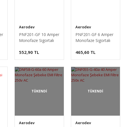
Aerodev
Aerodev
er
PNF201-GF 10 Amper
PNF201-GF 6 Amper
Monofaze Sigortalı
Monofaze Sigortalı
/
Şebeke Filtresi 120v /
Şebeke Filtresi 120v /
552,90 TL
465,60 TL
250v AC
250v AC
TÜKENDİ
TÜKENDİ
Aerodev
Aerodev