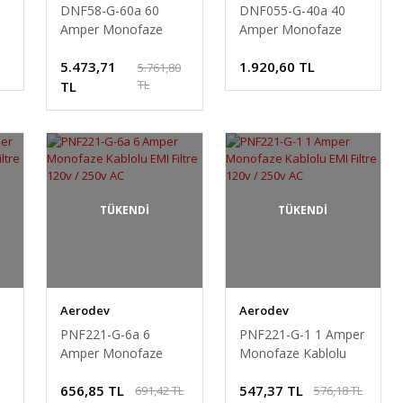
DNF58-G-60a 60
DNF055-G-40a 40
Amper Monofaze
Amper Monofaze
Şebeke EMI Filtre
Şebeke EMI Filtre
5.473,71
1.920,60 TL
250v AC
250v AC
5.761,80
TL
TL
TÜKENDİ
TÜKENDİ
Aerodev
Aerodev
PNF221-G-6a 6
PNF221-G-1 1 Amper
Amper Monofaze
Monofaze Kablolu
Kablolu EMI Filtre
EMI Filtre 120v / 250v
656,85 TL
547,37 TL
691,42 TL
576,18 TL
120v / 250v AC
AC