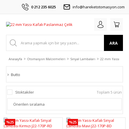
0 212 235 6025
info@hareketotomasyon.com
ARA
Anasayfa
Otomasyon Malzemeleri
Sinyal Lambaları
22 mm Yassı Kafalı
Butto
Stoktakiler
Toplam 5 ürün
%25
%25