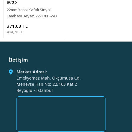
Butto
22mm Yassı Kafalı Sinyal
Lambası Beyaz J22-170P-WD
371,03 TL
494,70 TL
İletişim
Merkez Adresi:
Emekyemez Mah. Okçumusa Cd.
Menevşe Han No: 22/163 Kat:2
Beyoğlu - İstanbul