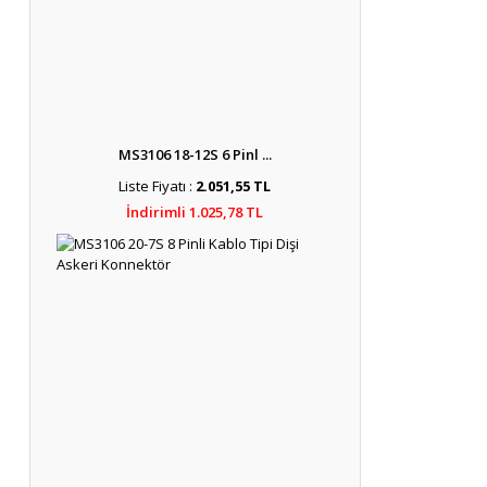
MS3106 18-12S 6 Pinl ...
Liste Fiyatı :
2.051,55 TL
İndirimli 1.025,78 TL