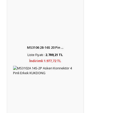
MS3106 28-16S 20 Pin ...
Liste Fiyatı :
2.709,21 TL
İndirimli 1.977,72 TL