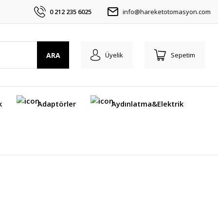
0 212 235 6025
info@hareketotomasyon.com
ARA
Üyelik
Sepetim
k
Adaptörler
Aydınlatma&Elektrik