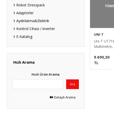
Robot Dresspack
TÜKE
Adaptörler
Aydınlatma&Elektrik
Kontrol Cihazı / inverter
UNI-T
E-Katalog
Uni-T UT71B 
Multimetre, 
unit
9.690,30
Hızlı Arama
TL
Hızlı Ürün Arama
Ara
Detaylı Arama