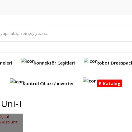
meleri
Konnektör Çeşitleri
Robot Dresspac
Kontrol Cihazı / inverter
E-Katalog
 Uni-T