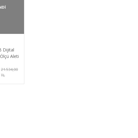
NDİ
Dijital
Ölçü Aleti
21.534,00
TL