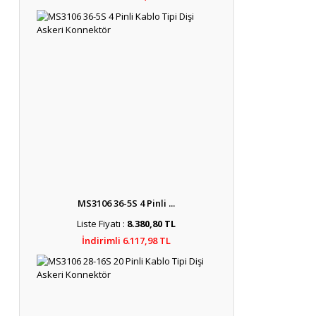
MS3106 36-5S 4 Pinli ...
Liste Fiyatı :
8.380,80 TL
İndirimli 6.117,98 TL