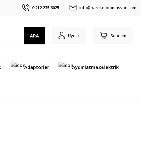
0 212 235 6025
info@hareketotomasyon.com
ARA
Üyelik
Sepetim
k
Adaptörler
Aydınlatma&Elektrik