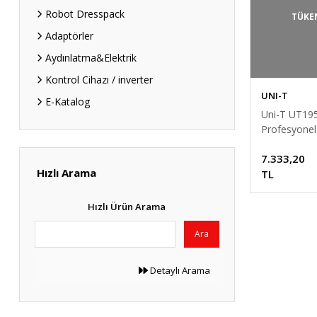
Robot Dresspack
TÜKE
Adaptörler
Aydınlatma&Elektrik
Kontrol Cihazı / inverter
UNI-T
E-Katalog
Uni-T UT19
Profesyonel
Multimetre,
7.333,20
Cihazı
Hızlı Arama
TL
Hızlı Ürün Arama
Ara
Detaylı Arama