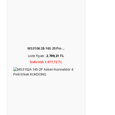
MS3106 28-16S 20 Pin ...
Liste Fiyatı :
2.709,21 TL
İndirimli 1.977,72 TL