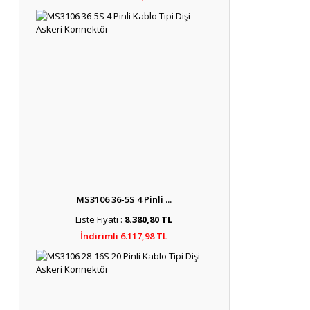
MS3106 36-5S 4 Pinli ...
Liste Fiyatı :
8.380,80 TL
İndirimli 6.117,98 TL