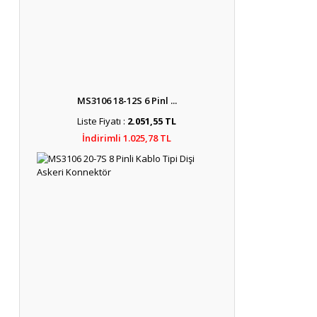
MS3106 18-12S 6 Pinl ...
Liste Fiyatı :
2.051,55 TL
İndirimli 1.025,78 TL