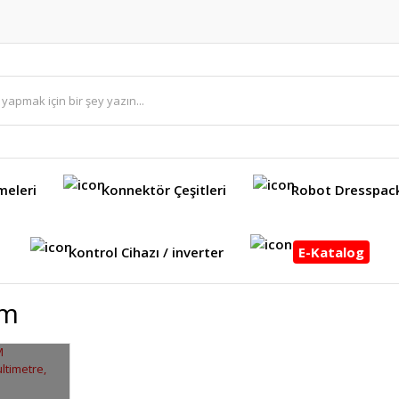
meleri
Konnektör Çeşitleri
Robot Dresspac
Kontrol Cihazı / inverter
E-Katalog
5m