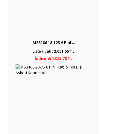
MS3106 18-12S 6 Pinl ...
Liste Fiyatı :
2.051,55 TL
İndirimli 1.025,78 TL