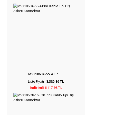
MS3106 36-5S 4 Pinli ...
Liste Fiyatı :
8.380,80 TL
İndirimli 6.117,98 TL