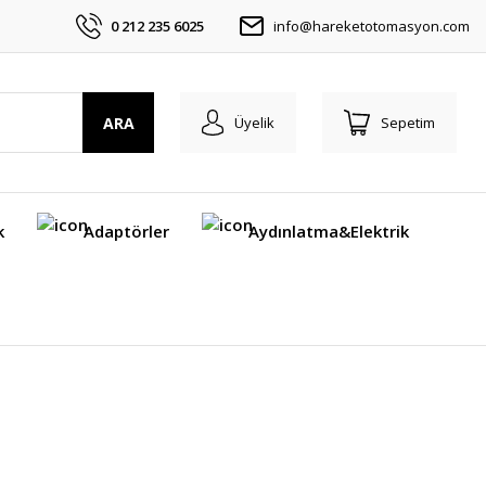
0 212 235 6025
info@hareketotomasyon.com
ARA
Üyelik
Sepetim
k
Adaptörler
Aydınlatma&Elektrik