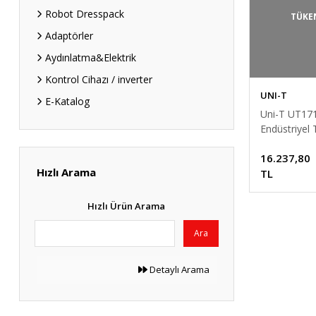
Robot Dresspack
TÜKE
Adaptörler
Aydınlatma&Elektrik
Kontrol Cihazı / inverter
UNI-T
E-Katalog
Uni-T UT17
Endüstriyel
Dijital Multi
16.237,80
Ölçü Aleti un
Hızlı Arama
TL
Hızlı Ürün Arama
Ara
Detaylı Arama