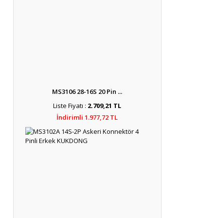
MS3106 28-16S 20 Pin ...
Liste Fiyatı :
2.709,21 TL
İndirimli 1.977,72 TL