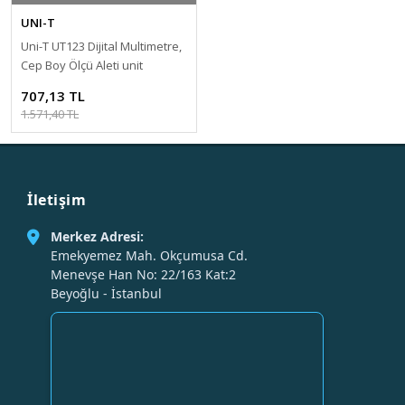
UNI-T
Uni-T UT123 Dijital Multimetre,
Cep Boy Ölçü Aleti unit
707,13 TL
1.571,40 TL
İletişim
Merkez Adresi:
Emekyemez Mah. Okçumusa Cd.
Menevşe Han No: 22/163 Kat:2
Beyoğlu - İstanbul